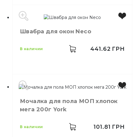
Бренд
Максус-Плюс
Швабра для окон Neco
Размер
42 см
Назначение
Для швабры
Материал
Микрофибра
441.62
ГРН
в наличии
Тип
Швабра-полотер
Свойства
Запаска
Мочалка для пола МОП хлопок
Бренд
Neco
мега 200г York
Назначение
Мытье стекол
101.81
ГРН
в наличии