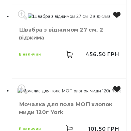
Швабра з віджимом 27 см. 2
Производитель
Польша
віджима
Бренд
York
Цвет
Красный
Размер
10 х 40 см
456.50
ГРН
в наличии
Материал
Микрофибра
Производитель
Украина
Мочалка для пола МОП хлопок
Размер
27 см
миди 120г York
Тип
Телескопическая
101.50
ГРН
в наличии