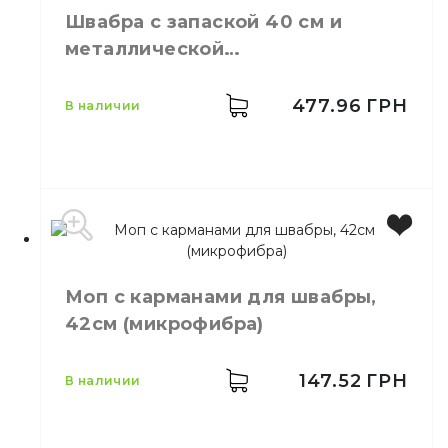
Швабра с запаской 40 см и
металлической
телескопической ручкой 131 см
477.96
ГРН
в наличии
Производитель
Китай
Бренд
Eco Fabric
Моп с карманами для швабры,
Цвет
Фиолетовый
42см (микрофибра)
Высота
131см
Ширина
40 см
Материал
Микрофибра
147.52
ГРН
в наличии