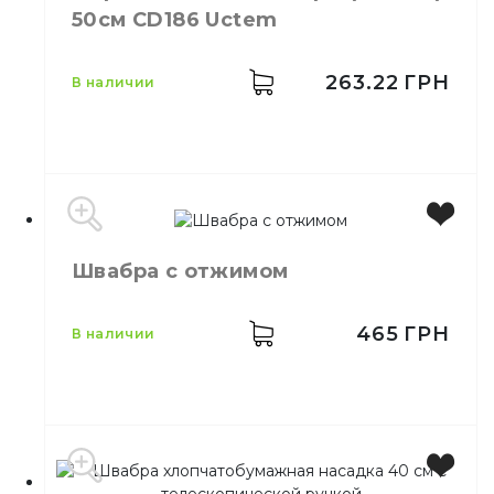
50см CD186 Uctem
263.22
ГРН
в наличии
Производитель
Турция
Швабра с отжимом
Бренд
Uctem
Размер
50 см
Назначение
Для швабры
465
ГРН
в наличии
Материал
Пластик, металл