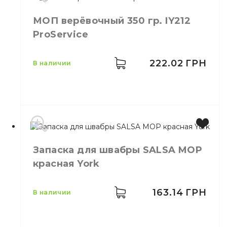
МОП верёвочный 350 гр. IY212
ProService
222.02
ГРН
в наличии
Производитель
Украина
Запаска для швабры SALSA MOP
Бренд
PROservice
красная York
Емкость
350 гр
Назначение
Мытьё полов
163.14
ГРН
в наличии