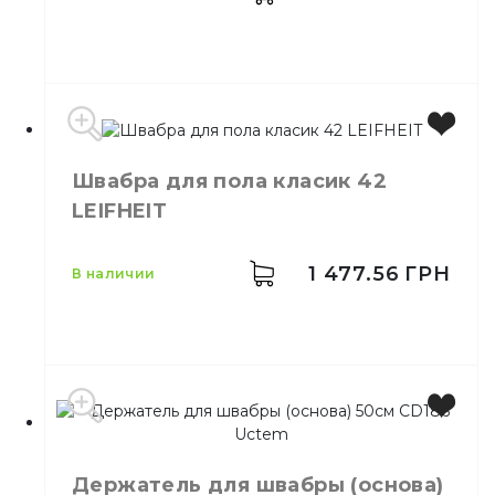
Швабра для пола класик 42
Производитель
Польша
LEIFHEIT
Бренд
York
Емкость
120 г
Ширина
19 см
1 477.56
ГРН
в наличии
Назначение
Для швабры
Материал
Хлопок
Держатель для швабры (основа)