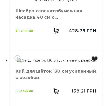
Назначение
Мытьё полов
Швабра хлопчатобумажная
Материал
Мелкопористый PVA
насадка 40 см с
Свойства
С отжимом
телескопической ручкой
428.79
ГРН
в наличии
Производитель
Китай
Кий для щёток 130 см усиленный
Бренд
Eco Fabric
с резьбой
Высота
86 - 131 см
Ширина
43 см
Материал
Хлопок
138.21
ГРН
в наличии