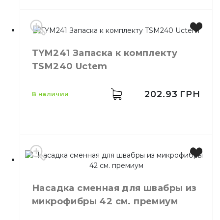
TYM241 Запаска к комплекту
Размер
130 см
TSM240 Uctem
Назначение
Для уборки помещений
Материал
Пластик
202.93
ГРН
в наличии
Производитель
Турция
Бренд
Uctem
Насадка сменная для швабры из
Размер
16*16*4 см
микрофибры 42 см. премиум
TYM241 Запаска к
Назначение
комплекту TSM240