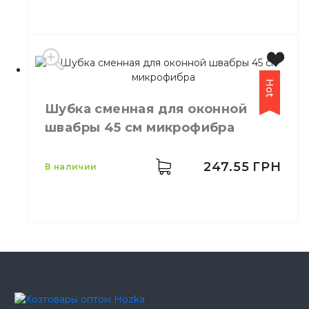
Hot
Производитель
Турция
Шубка сменная для оконной
Бренд
York
швабры 45 см микрофибра
Размер
200г
Назначение
Для швабры
Материал
Хлопок
247.55
ГРН
в наличии
Размер
45 см
Назначение
Мытье стекол
Материал
Микрофибра