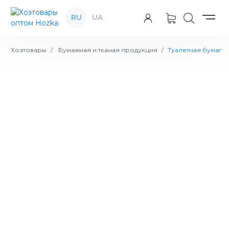
RU
UA
Хозтовары
Бумажная и тканая продукция
Туалетная бумага 
Туалетная бумага в листах CleanUp
200 л