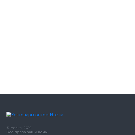
Туалетная бумага в листах Luxe
40.26
200л
грн
Туалетная бумага в листах Luxe
23.95
150л
грн
Туалетная бумага в листах Luxe 226
54.10 грн
шт Tischa
Туалетная бумага в листах Luxe 200
57.28 грн
шт CleanUp
Туалетная бумага в листах Luxe 300
72.46
шт Tischa
грн
© Hozka. 2019.
Все права защищены