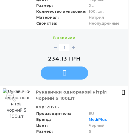
Размер
XL
Количество в упаковке
100,
шт.
Материал
Нитрил
Свойства
Неопудренные
в наличии
234.13
ГРН
Рукавички одноразові нітріл
чорний S 100шт
Код: 21170-1
Производитель
EU
Бренд
MediPlus
Цвет
Черный
Размер
S