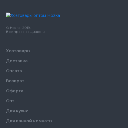
Производитель
Китай
Бренд
SEF
Цвет
Черный
Размер
L
© Hozka. 2019.
Количество в упаковке
100,
шт.
Все права защищены
Материал
Нитрил
Хозтовары
Доставка
Оплата
Возврат
Оферта
Опт
Для кухни
Для ванной комнаты