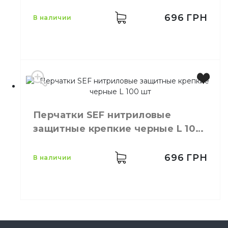
шт
696
ГРН
в наличии
Производитель
Китай
Бренд
SEF
Перчатки SEF нитриловые
Цвет
Черный
защитные крепкие черные L 100
Размер
M
шт
Количество в упаковке
100,
шт.
Материал
Нитрил
696
ГРН
в наличии