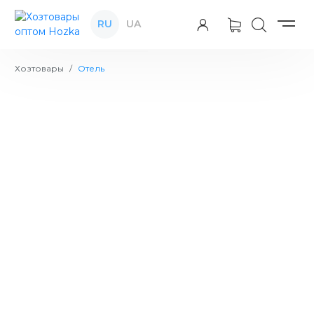
RU
UA
Хозтовары
Отель
CleanUp Средство для чистки 500 г