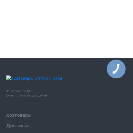
сложения 2 слоя белые 150 листов в
грн
упаковке
121.10
Белизна 5л Хосен
грн
2.03
Гель для душа 10 мл
грн
© Hozka. 2019.
Все права защищены
Хозтовары
Доставка