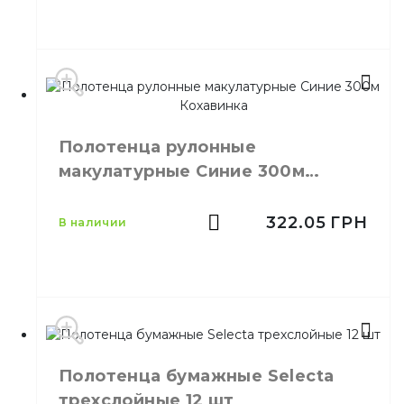
Тип
Рулон на гильзе
Производитель
Украина
Полотенца рулонные
Бренд
SoffiPRO
макулатурные Синие 300м
Емкость
200 шт
Кохавинка
Цвет
Белый
Количество слоёв
2
322.05
ГРН
в наличии
Количество в упаковке
200,
шт.
Материал
Целлюлоза
Полотенца бумажные Selecta
Производитель
Украина
трехслойные 12 шт
Бренд
Кохавинка