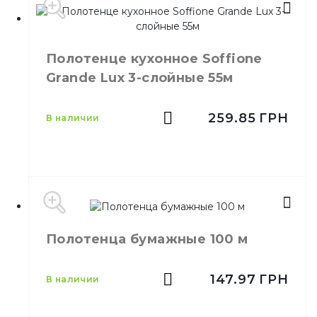
Тип
Рулон на гильзе
Производитель
Украина
Полотенце кухонное Soffione
Бренд
HELPER
Grandе Lux 3-слойные 55м
Емкость
44 отрыва
Цвет
Белый
Размер
D-100 / d-50 / H - 217
259.85
ГРН
в наличии
Количество
2
слоёв
Количество в
12,
шт.
упаковке
Полотенце бумажное
Назначение
Soft Standart 12шт
Материал
Целлюлоза
Полотенца бумажные 100 м
Тип
Рулон на гильзе
Производитель
Украина
Бренд
Soffione
Емкость
55 м
147.97
ГРН
в наличии
Цвет
Белый
D-155 / d-60 / H -
Размер