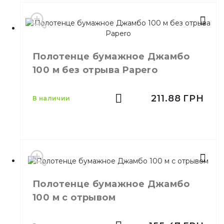
Производитель
Украина
Цвет
Белый
Полотенце бумажное Джамбо
Материал
Целлюлоза
100 м без отрыва Papero
Тип
Рулон на гильзе
211.88
ГРН
в наличии
Полотенце бумажное Джамбо
Производитель
Украина
100 м с отрывом
Бренд
Papero
Емкость
100 м
Цвет
Белый