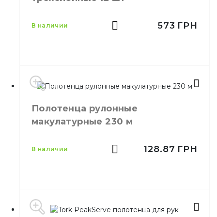
Емкость
300 м
Цвет
Синие
573
ГРН
в наличии
Размер
300 м
Полотенца рулонные
Назначение
макулатурные Синие
300м
Материал
Макулатурная
Тип
Рулон на гильзе
Производитель
Украина
Полотенца рулонные
Бренд
Ruta
макулатурные 230 м
Цвет
Белый
Количество слоёв
3
Количество в упаковке
12,
шт.
128.87
ГРН
в наличии
Материал
Целлюлоза