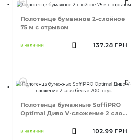
Тип
Рулон на гильзе
Производитель
EU
Полотенце бумажное 2-слойное
Бренд
Tork
75 м с отрывом
Цвет
Белый
Размер
21х34 см
Количество слоёв
2
137.28
ГРН
в наличии
Количество в упаковке
200,
шт.
Материал
Целлюлоза
Тип
V-сложение
Производитель
Украина
Полотенца бумажные SoffiPRO
Емкость
75 м
Optimal Диво V-сложение 2 слоя
Цвет
Белый
белые 200 штук
Размер
D-190 / d-50 / H - 190
Количество слоёв
2
102.99
ГРН
в наличии
Количество в ящике
6,
шт.