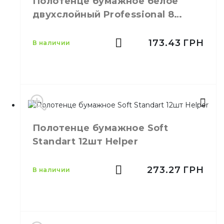
Полотенце бумажное белое
двухслойный Professional 8
рулонов Ruta
173.43
ГРН
в наличии
Полотенце бумажное Soft
Производитель
Украина
Standart 12шт Helper
Бренд
Ruta
Цвет
Белый
D-100 / d-45 / H -
273.27
ГРН
в наличии
Размер
220
Количество слоёв
2
Количество в
8,
шт.
упаковке
Количество в ящике
20,
шт.