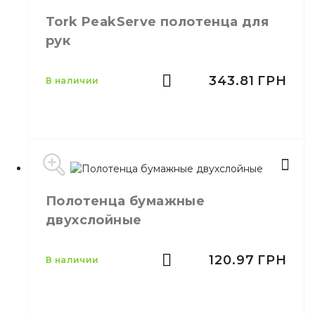
Производитель
Украина
Tork PeakServe полотенца для
Цвет
Серый
рук
Длина
230 м
Материал
Макулатурная
343.81
ГРН
в наличии
Полотенца бумажные
Бренд
Tork
двухслойные
Цвет
Белый
Материал
Целлюлоза
120.97
ГРН
в наличии