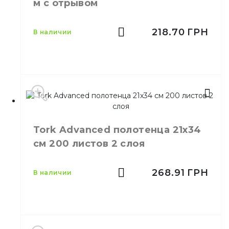
м с отрывом
218.70
ГРН
в наличии
Производитель
Украина
Tork Advanced полотенца 21х34
Емкость
120 м
см 200 листов 2 слоя
Цвет
Белый
Размер
D-190 / d-50 / H - 210
Количество
268.91
ГРН
в наличии
2
слоёв
Количество в
6,
шт.
ящике
Полотенце бумажное 2-
Назначение
слоя 120 м с отрывом