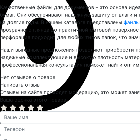
Качественные файлы для документов – это основа иде
бумаг. Они обеспечивают надежную защиту от влаги и
на долгие годы. В нашем каталоге представлены
файлы
прозрачного глянца до практичной матовой поверхнос
перфорация подходит для любых типов папок, что зна
Наши выгодные предложения позволяют приобрести пр
надежные комплектующие и высокую плотность матери
профессиональная консультация поможет найти оптим
Нет отзывов о товаре
Написать отзыв
Отзывы на сайте проходят модерацию, это может занят
Ваша оценка этого товара