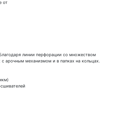
е от
 Благодаря линии перфорации со множеством
 с арочным механизмом и в папках на кольцах.
мкм)
осшивателей