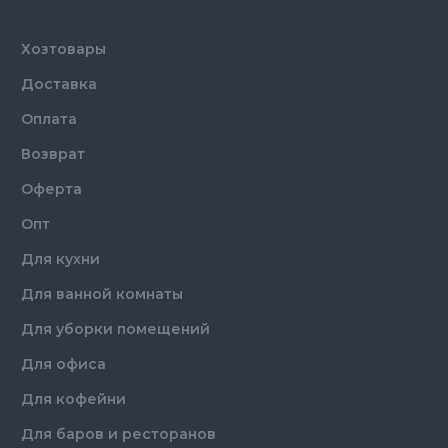
Цвет
Прозрачный
Количество в
12,
шт.
упаковке
Хозтовары
Ежедневная уборка кухонных
Назначение
Доставка
поверхностей
Оплата
Возврат
Оферта
Опт
Для кухни
Для ванной комнаты
Для уборки помещений
Для офиса
Для кофейни
Для баров и ресторанов