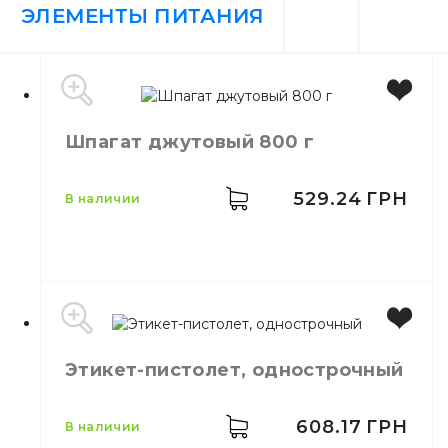
ЭЛЕМЕНТЫ ПИТАНИЯ
Шпагат джутовый 800 г
529.24
ГРН
в наличии
Производитель
Украина
Этикет-пистолет, однострочный
Бренд
Buromax
Емкость
800 г
Цвет
Коричневый
608.17
ГРН
в наличии