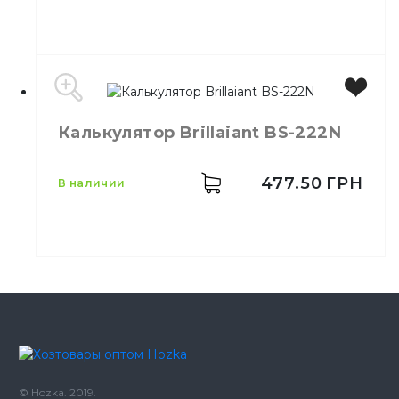
Этикет-пистолет,
Назначение
Калькулятор Brillaiant BS-222N
однострочный
477.50
ГРН
в наличии
© Hozka. 2019.