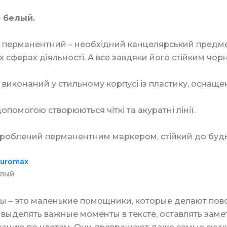
 белый.
я бумага в листах
 для туалета и ванной комнаты
Биндеры канцеляр
Стаканы купольные
 перманентний – необхідний канцелярський предме
х сферах діяльності. А все завдяки його стійким чорн
а для стирки
Скрепки и кнопки
виконаний у стильному корпусі із пластику, оснащ
Держатель для ста
допомогою створюються чіткі та акуратні лінії.
средства
еры
Штемпельная прод
зроблений перманентним маркером, стійкий до будь-
Мешалки для кофе
uromax
лый
а для дезинфекции
Маркеры и коррек
Пластиковая упако
ы – это маленькие помощники, которые делают пов
выделять важные моменты в тексте, оставлять заме