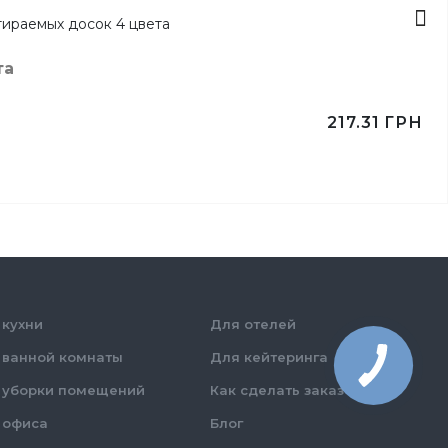
та
217.31
ГРН
 кухни
Для отелей
 ванной комнаты
Для кейтеринга
 уборки помещений
Как сделать заказ
 офиса
Блог