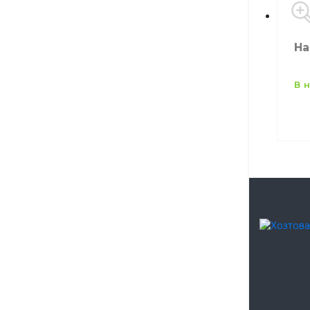
На
в
Бр
Цв
Ко