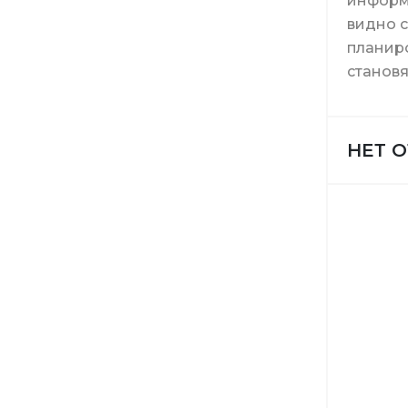
информа
видно с
Расходн
планиро
становя
Инструм
НЕТ 