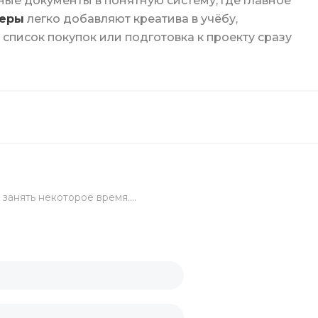
е документы в понятную систему, где главное
еры
легко добавляют креатива в учёбу,
ы
список покупок или подготовка к проекту сразу
ьги
ка
занять некоторое время....