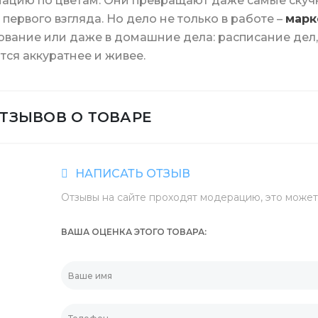
цию по цветам. Они превращают даже самые скучны
 первого взгляда. Но дело не только в работе –
марк
ики
Батарейки и ЗУ
Контейнеры для ед
вание или даже в домашние дела: расписание дел, 
тся аккуратнее и живее.
енты и приспособления
Контейнеры из фол
ОТЗЫВОВ О ТОВАРЕ
НАПИСАТЬ ОТЗЫВ
Шпажки для шашлы
Отзывы на сайте проходят модерацию, это может 
ВАША ОЦЕНКА ЭТОГО ТОВАРА
Соломинки