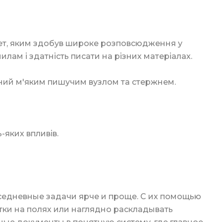
ские
т, яким здобув широке розповсюдження у
илам і здатність писати на різних матеріалах.
ений м'яким пишучим вузлом та стержнем.
канов
укция
яких впливів.
торы
вка
седневные задачи ярче и проще. С их помощью
тки на полях или наглядно раскладывать