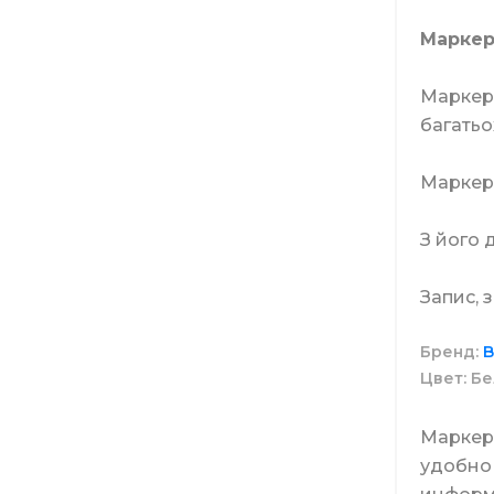
Маркер
Туалетна
Средства
Мопы
Свечи
Маркер
багатьо
Средств
Веники
Маркер 
З його 
Моющие 
Диспенс
Запис, 
Бренд
B
Цвет
Бе
Средств
Ведра
Маркер
удобно 