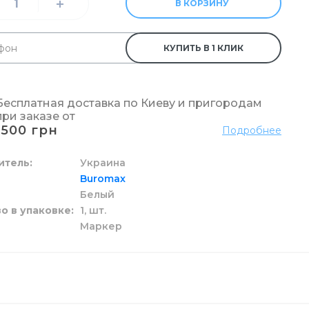
В КОРЗИНУ
КУПИТЬ В 1 КЛИК
к и жидкие
 пола
ы
га
и
зовые
Бесплатная доставка по Киеву и пригородам
при заказе от
1500 грн
Подробнее
и унитаза
ги
итель
Украина
Buromax
Белый
ой
о в упаковке
1,
шт.
Маркер
целярский
ых стаканов