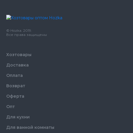
Производитель
Украина
Бренд
Пан Пакет
Емкость
120 л
© Hozka. 2019.
Цвет
Черный
Все права защищены
Размер
66*92 см
Длина
92 см
Хозтовары
Ширина
66 см
Количество в упаковке
20,
шт.
Доставка
Количество в ящике
20,
шт.
Материал
Полиэтилен
Оплата
Возврат
Оферта
Опт
Для кухни
Для ванной комнаты