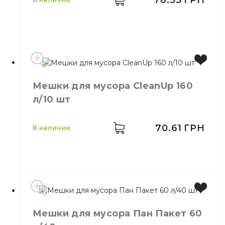
Мешки для мусора CleanUp 160
Производитель
Украина
л/10 шт
Бренд
Clean Up
Емкость
120 л
Размер
70*105 см
70.61
ГРН
в наличии
Длина
105 см
Ширина
70 см
Количество в упаковке
20,
шт.
Количество в ящике
20,
шт.
Материал
Полиэтилен
Мешки для мусора Пан Пакет 60
Производитель
Украина