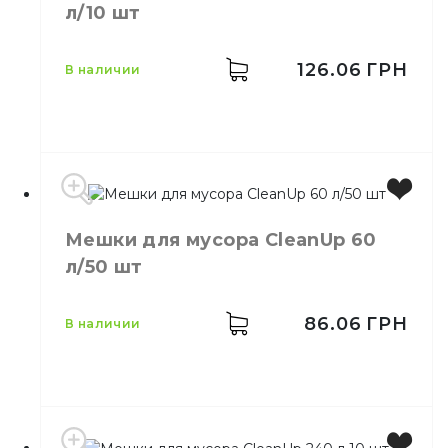
л/10 шт
Количество в
10,
шт.
упаковке
Количество в
126.06
ГРН
36,
шт.
в наличии
ящике
ФБ Пакеты для мусора П/
Назначение
Э 160 л/10 шт
Материал
Полиэтилен
Производитель
Украина
Мешки для мусора CleanUp 60
Бренд
Clean Up
л/50 шт
Емкость
240 л
Цвет
Черный
Высота
120 см
86.06
ГРН
в наличии
Ширина
98 см
Количество в упаковке
10,
шт.
Материал
Полиэтилен