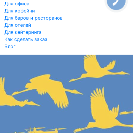
Для офиса
Для кофейни
Для баров и ресторанов
Для отелей
Для кейтеринга
Как сделать заказ
Блог