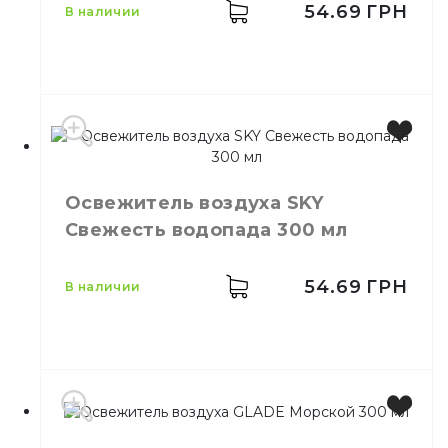
упаковке
54.69
ГРН
в наличии
Ароматизация
Назначение
воздуха
Тип
Аэрозоль
Производитель
Украина
Бренд
Sky
Освежитель воздуха SKY
Емкость
300 мл
Свежесть водопада 300 мл
Количество в
24,
шт.
ящике
Ароматизация
54.69
ГРН
в наличии
Назначение
воздуха
Тип
Аэрозоль
Производитель
Украина