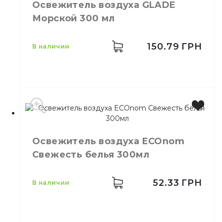
Освежитель воздуха GLADE
Бренд
Sky
Морской 300 мл
Емкость
300 мл
Количество в
24,
шт.
ящике
150.79
ГРН
в наличии
Ароматизация
Назначение
воздуха
Тип
Аэрозоль
Производитель
Johnson
Бренд
GLADE
Освежитель воздуха ECOnom
Емкость
300 мл
Свежесть белья 300мл
Для длительного запаха
Назначение
чистоты
Тип
Аэрозоль
52.33
ГРН
в наличии