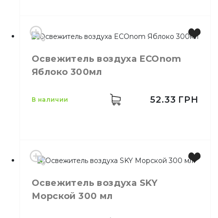
Производитель
Украина
Освежитель воздуха ECOnom
Бренд
Sky
Яблоко 300мл
Емкость
300 мл
Количество в
24,
шт.
ящике
52.33
ГРН
в наличии
Ароматизация
Назначение
воздуха
Тип
Аэрозоль
Производитель
Украина
Освежитель воздуха SKY
Бренд
ECOnom
Морской 300 мл
Емкость
300 мл
Количество в
24,
шт.