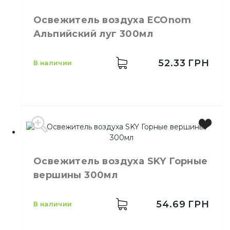
Производитель
Польша
Бренд
АIR WICK
Освежитель воздуха ECOnom
Емкость
250 мл
Альпийский луг 300мл
Количество в
6,
шт.
ящике
Ароматизация
52.33
ГРН
в наличии
Назначение
воздуха
Тип
Спрей
Емкость
300 мл
Количество в ящике
24,
шт.
Освежитель воздуха SKY Горные
вершины 300мл
54.69
ГРН
в наличии