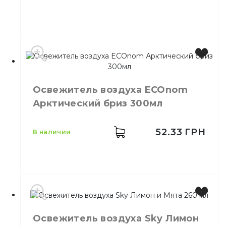
Производитель
Польша
Бренд
АIR WICK
Освежитель воздуха ECOnom
Емкость
250 мл
Арктический бриз 300мл
Назначение
Ароматизация воздуха
Тип
Спрей
52.33
ГРН
в наличии
Производитель
Украина
Освежитель воздуха Sky Лимон
Бренд
ECOnom