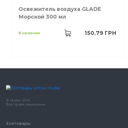
Освежитель воздуха GLADE
Морской 300 мл
150.79
ГРН
в наличии
Производитель
Johnson
Бренд
GLADE
Емкость
300 мл
Для длительного запаха
Назначение
© Hozka. 2019.
чистоты
Все права защищены
Тип
Аэрозоль
Хозтовары