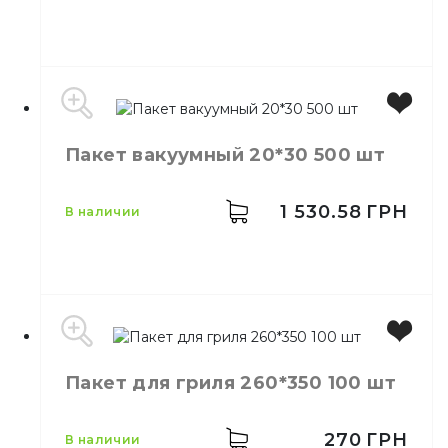
Производитель
Польша
Пакет вакуумный 20*30 500 шт
Бренд
RedStar
Размер
18/2*4/35
Количество в ящике
10,
шт.
1 530.58
ГРН
в наличии
Материал
Полиэтилен
Цвет
Прозрачный
Пакет для гриля 260*350 100 шт
Размер
20*30
Количество в упаковке
500,
шт.
Назначение
Пакет вакуумный
270
ГРН
в наличии