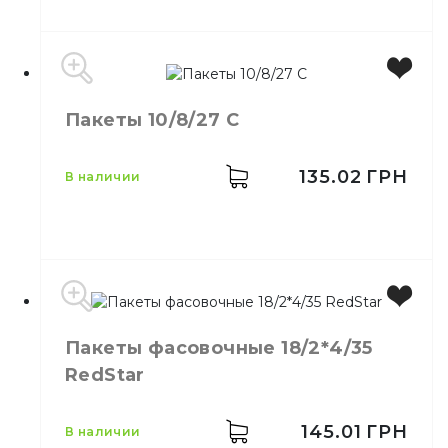
Производитель
Украина
Пакеты 10/8/27 С
Цвет
Прозрачный
Размер
40*60
Количество в упаковке
100,
шт.
135.02
ГРН
в наличии
Количество в ящике
10,
шт.
Материал
Полиэтилен
Свойства
20 мкм
Пакеты фасовочные 18/2*4/35
RedStar
145.01
ГРН
в наличии