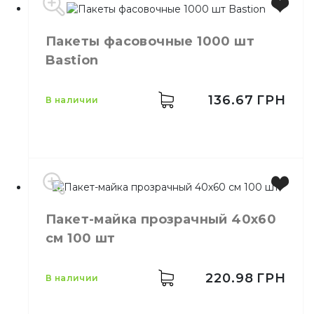
Пакеты фасовочные 1000 шт
Цвет
Прозрачный
Bastion
Размер
13*25
Количество в упаковке
500,
шт.
Назначение
Пакет вакуумный
136.67
ГРН
в наличии
Производитель
Украина
Пакет-майка прозрачный 40х60
Бренд
Bastion
см 100 шт
Размер
14/2*4/26
Количество в упаковке
1000,
шт.
Материал
Полиэтилен
220.98
ГРН
в наличии