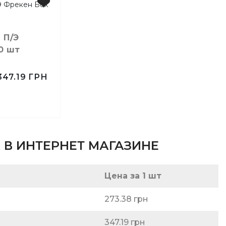
ой
 П/Э
0 шт
целярский
ых стаканов
347.19
ГРН
ские
канов
 В ИНТЕРНЕТ МАГАЗИНЕ
укция
БОК
торы
Цена за 1 шт
вка
273.38 грн
ы
ты для
347.19 грн