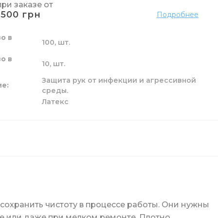
при заказе от
к и жидкие
 пола
ы
га
и
1500 грн
Подробнее
зовые
о в
100,
шт.
и унитаза
ги
о в
10,
шт.
Защита рук от инфекции и агрессивной
ие
ой
среды.
Латекс
целярский
ых стаканов
ские
 сохранить чистоту в процессе работы. Они нужны
рке или даже при мелком ремонте. Плотно
канов