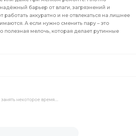
надёжный барьер от влаги, загрязнений и
 работать аккуратно и не отвлекаться на лишнее
укция
нимаются. А если нужно сменить пару – это
о полезная мелочь, которая делает рутинные
торы
вка
ы
ьги
занять некоторое время....
ка