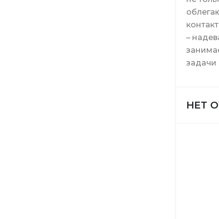
облегаю
контакт
Моющие 
Диспенс
– надев
занимае
задачи 
Средств
Ведра
НЕТ 
Расходн
Инструм