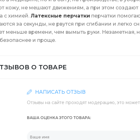
т кожу, не мешают движениям, а при этом создают 
а с химией.
Латексные перчатки
перчатки помогают
средства
еры
Штемпельная прод
аются за секунды, не рвутся при сгибании и легко с
Мешалки для кофе
т меньше времени, чем вымыть руки. Незаметная, н
безопаснее и проще.
а для дезинфекции
Маркеры и коррек
Пластиковая упако
ОТЗЫВОВ О ТОВАРЕ
ики
Батарейки и ЗУ
Контейнеры для ед
НАПИСАТЬ ОТЗЫВ
енты и приспособления
Контейнеры из фол
Отзывы на сайте проходят модерацию, это может 
ВАША ОЦЕНКА ЭТОГО ТОВАРА
Шпажки для шашлы