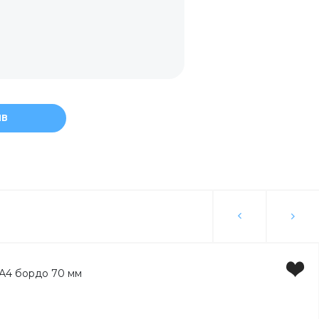
торы
вка
ы
ЫВ
ьги
ка