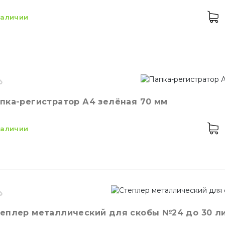
 наличии
Соломинки
Мешалки для кокт
ет
Бордо
пка-регистратор А4 зелёная 70 мм
змер
А4
 наличии
Украшения для дес
Зубочистки
змер
А4
еплер металлический для скобы №24 до 30 л