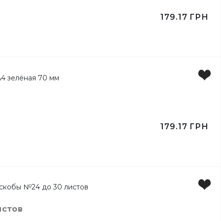
179.17
ГРН
ейлей
179.17
ГРН
ертов
истов