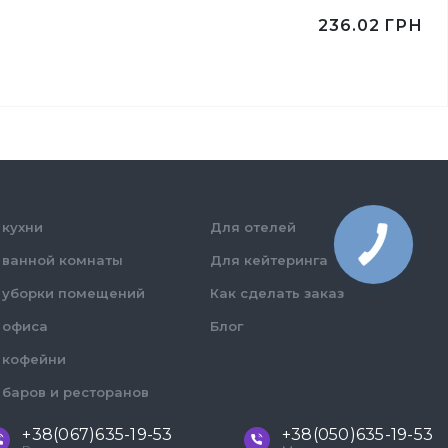
236.02
ГРН
 кухни
Для отелей
 ванной комнаты
Для кейтеринга
 уборки помещений
Как сделать заказ
 офиса
Блог
 кофейни
 баров и ресторанов
+38(067)635-19-53
+38(050)635-19-53