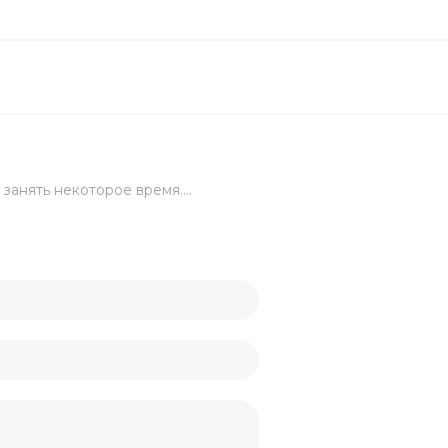
целярский
ых стаканов
ские
занять некоторое время....
канов
укция