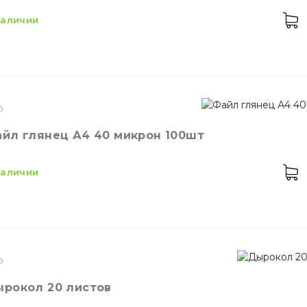
 наличии
оизводитель
Украина
йл глянец А4 40 микрон 100шт
енд
Buromax
ет
Черный
 наличии
териал
металл
енд
Buromax
рокол 20 листов
змер
А4