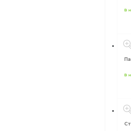
в
Цв
Па
Ра
в
Ра
Ст