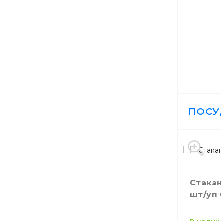
ПОСУ
Стакан
шт/уп