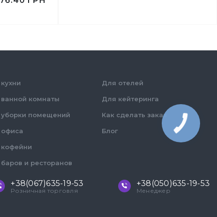
76.40
ГРН
500 мл
Цвет
Белый
Прозрачный
Количество в упаковке
200,
шт.
Количество в ящике
25,
шт.
 кухни
Для отелей
50,
шт.
Материал
Пластик
 ванной комнаты
Для кейтеринга
30,
шт.
Пластик
 уборки помещений
Как сделать заказ
 офиса
Блог
 кофейни
 баров и ресторанов
+38(067)635-19-53
+38(050)635-19-53
Розничная торговля
Менеджер