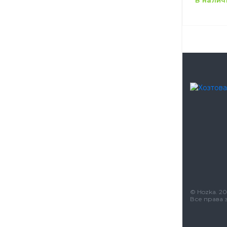
в нали
Емкост
Цвет
Количе
упаков
Количе
ящике
Назнач
Матери
© Hozka. 20
Все права