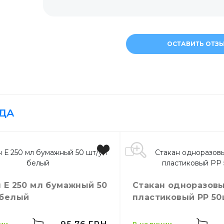
Шпажки для шашлы
ОСТАВИТЬ ОТЗ
Соломинки
Мешалки для кокт
ДА
Украшения для дес
Зубочистки
 Е 250 мл бумажный 50
Стакан одноразовы
 белый
пластиковый РР 5