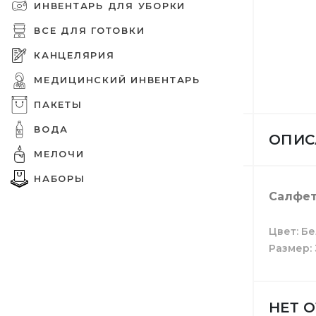
ИНВЕНТАРЬ ДЛЯ УБОРКИ
Шампунь
Вафельн
Освежит
Ершики 
Емкости
Вакуумн
Украшен
ВСЕ ДЛЯ ГОТОВКИ
Бумага д
Шапочки
КАНЦЕЛЯРИЯ
МЕДИЦИНСКИЙ ИНВЕНТАРЬ
Крем для
Туалетна
Средств
Совки
Подложк
Целлофа
Мешалки
Папки
Медицин
ПАКЕТЫ
ВОДА
ОПИС
Накладки
Средства
Метлы
Пакеты 
Салфетк
МЕЛОЧИ
Мелкая 
НАБОРЫ
Салфет
Туалетн
Средств
Швабры
Пакеты 
Средств
Ленты и 
Цвет
Бе
Размер
Туалетна
Средства
Мопы
Свечи
НЕТ 