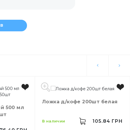
ка
ЫВ
ейлей
ертов
Ложка д/кофе 200шт белая
й 500 мл
0шт
105.84
ГРН
в наличии