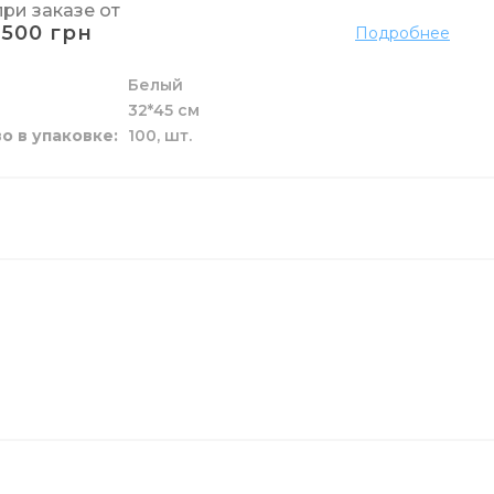
при заказе от
1500 грн
Подробнее
к и жидкие
 пола
ы
га
и
зовые
Белый
32*45 см
и унитаза
ги
о в упаковке
100,
шт.
ой
целярский
ых стаканов
ские