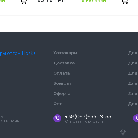
95.76
ГРН
чии
в наличии
ь
250 мл
Емкость
Белый
Цвет
ство в
Количество в
Хозтовары
Для
50,
шт.
ке
упаковке
Доставка
Для
ство в
Количество в ящике
48,
шт.
Материал
Оплата
Для
Стакан
Возврат
Для
ение
одноразовый
бумажный
Оферта
Для
ал
Бумажный
Опт
Для
+38(067)635-19-53
19.
 защищены
Оптовая торговля