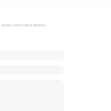
канов
занять некоторое время....
укция
торы
вка
ы
ьги