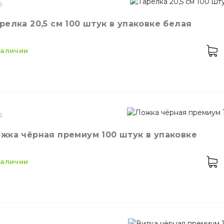
ет
Коричневый
релка 20,5 см 100 штук в упаковке белая
змер
160 мм
личество в упаковке
100,
шт.
 наличии
териал
Дерево
ет
Белый
жка чёрная премиум 100 штук в упаковке
змер
20,5 см
личество в упаковке
100,
шт.
 наличии
личество в ящике
20,
шт.
териал
Пластик