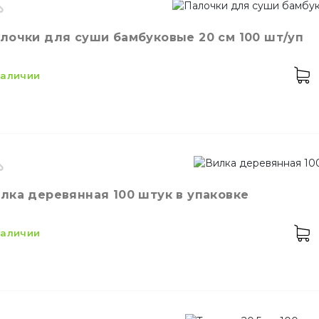
оизводитель
Украина
лочки для суши бамбуковые 20 см 100 шт/уп
ет
Черный
личество в упаковке
100,
шт.
Украшения для дес
 наличии
личество в ящике
32,
шт.
териал
Пластик
Зубочистки
змер
20 см
лка деревянная 100 штук в упаковке
личество в упаковке
100,
шт.
териал
Бамбук
 наличии