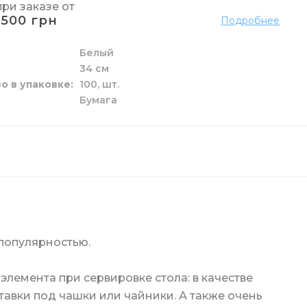
при заказе от
1500 грн
Подробнее
о
елья
и труб
мажных полотенец
я
рчения
е
Белый
34 см
о в упаковке
100,
шт.
Бумага
к и жидкие
 пола
ы
га
и
зовые
и унитаза
ги
популярностью.
лемента при сервировке стола: в качестве
тавки под чашки или чайники. А также очень
ой