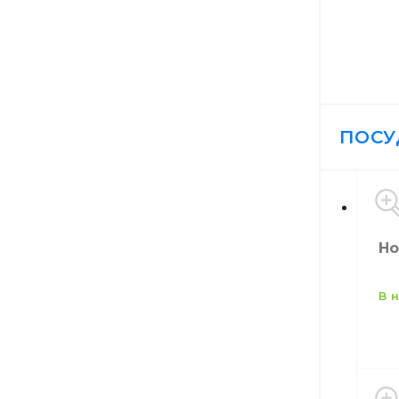
ПОСУ
Но
в