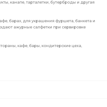
кты, канапе, тарталетки, бутерброды и другая
фе, барах, для украшения фуршета, банкета и
здают ажурные салфетки при сервировке
целярский
ых стаканов
ораны, кафе, бары, кондитерские цеха,
ские
канов