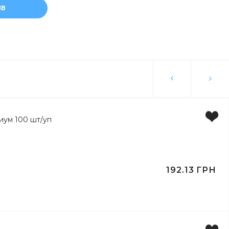
ЫВ
ьги
ка
192.13
ГРН
ейлей