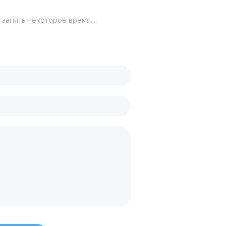
занять некоторое время....
укция
торы
вка
ы