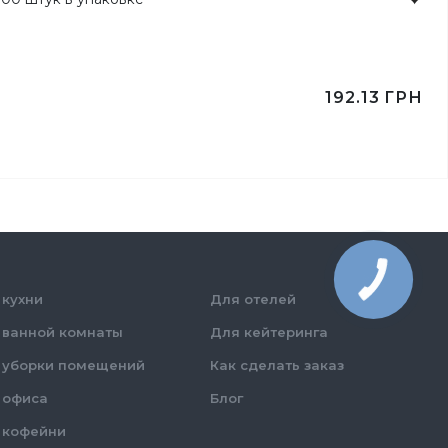
192.13
ГРН
 кухни
Для отелей
 ванной комнаты
Для кейтеринга
 уборки помещений
Как сделать заказ
 офиса
Блог
 кофейни