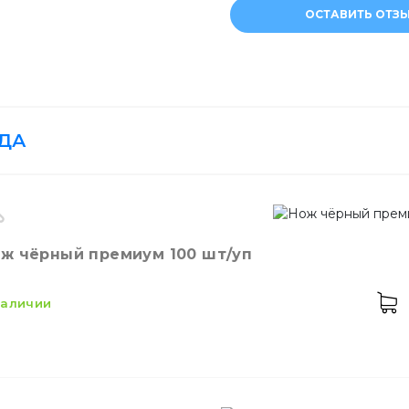
ОСТАВИТЬ ОТЗ
Контейнеры из фол
Шпажки для шашлы
ДА
Соломинки
ж чёрный премиум 100 шт/уп
 наличии
Мешалки для кокт