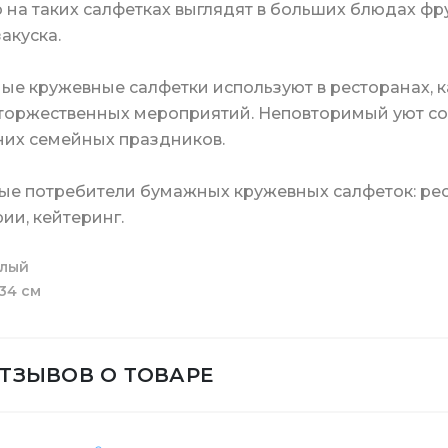
 на таких салфетках выглядят в больших блюдах фру
канцелярия
Стаканы для кофе
закуска.
е кружевные салфетки используют в ресторанах, ка
 торжественных мероприятий. Неповторимый уют со
ая бумага Джамбо
а для очистки
мусорные
а для отеля
Клей карандаш/кан
их семейных праздников.
скотчи
Крышки для бумажн
е потребители бумажных кружевных салфеток: рест
ии, кейтеринг.
я бумага в листах
 для туалета и ванной комнаты
Биндеры канцеляр
лый
Стаканы купольные
34 см
ОТЗЫВОВ О ТОВАРЕ
а для стирки
Скрепки и кнопки
Держатель для ста