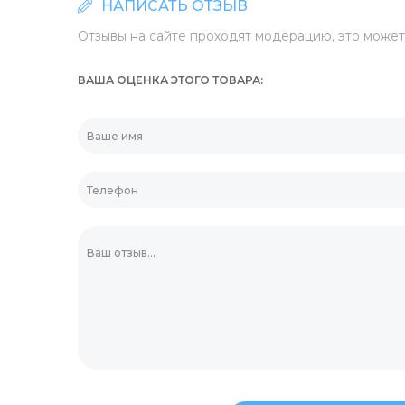
НАПИСАТЬ ОТЗЫВ
Отзывы на сайте проходят модерацию, это может 
средства
еры
Штемпельная прод
Мешалки для кофе
ВАША ОЦЕНКА ЭТОГО ТОВАРА
а для дезинфекции
Маркеры и коррек
Пластиковая упако
ики
Батарейки и ЗУ
Контейнеры для ед
енты и приспособления