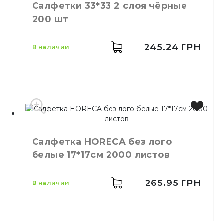
Салфетки 33*33 2 слоя чёрные
Количество слоёв
2
200 шт
245.24
ГРН
в наличии
Цвет
Черный
Салфетка HORECA без лого
Размер
33*33
белые 17*17см 2000 листов
Количество слоёв
2
Количество в упаковке
200,
шт.
Количество в ящике
8,
шт.
265.95
ГРН
в наличии