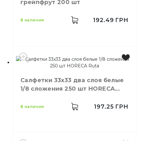
грейпфрут 200 шт
192.49
ГРН
в наличии
Цвет
Грейпфрут
Салфетки 33х33 два слоя белые
Размер
33*33
1/8 сложения 250 шт HORECA
Длина
33 см
Ruta
Ширина
33 см
Количество слоёв
2
197.25
ГРН
в наличии
Количество в упаковке
200,
шт.