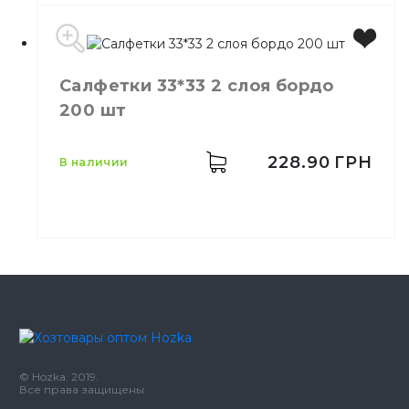
Салфетки 33*33 2 слоя бордо
Цвет
Белый
200 шт
Размер
17*17
Количество в упаковке
2000,
шт.
Материал
Бумага
228.90
ГРН
в наличии
Цвет
Бордо
Размер
33*33
Количество слоёв
2
© Hozka. 2019.
Количество в упаковке
200,
шт.
Все права защищены
Количество в ящике
8,
шт.