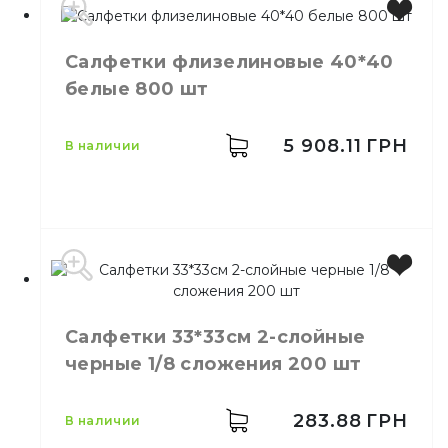
Салфетки флизелиновые 40*40
Бренд
Ruta
белые 800 шт
Цвет
Белый
Размер
33*33
Количество слоёв
2
5 908.11
ГРН
в наличии
Количество в упаковке
250,
шт.
Количество в ящике
4,
шт.
Материал
Бумага
Цвет
Белый
Салфетки 33*33см 2-слойные
Размер
40*40
черные 1/8 сложения 200 шт
Количество в ящике
800,
шт.
Материал
Флизелин
283.88
ГРН
в наличии