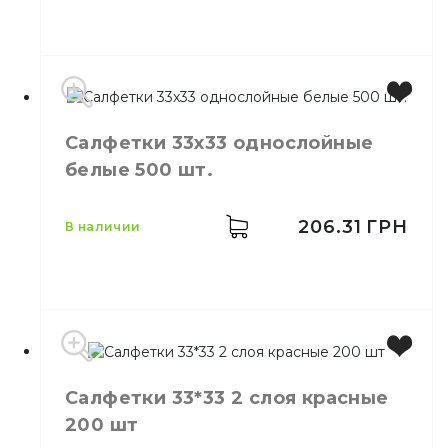
Салфетки 33х33 однослойные
Цвет
Черный
белые 500 шт.
Размер
33*33
Количество слоёв
2
Количество в упаковке
200,
шт.
206.31
ГРН
в наличии
Количество в ящике
8,
шт.
Производитель
Украина
Салфетки 33*33 2 слоя красные
Цвет
Белый
200 шт
Размер
33х33 см