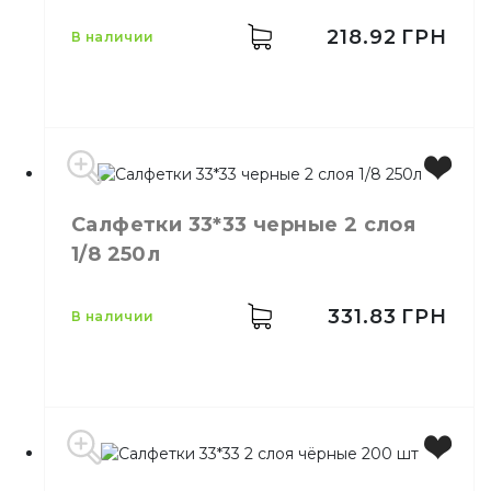
Количество слоёв
1
Количество в упаковке
500,
шт.
218.92
ГРН
в наличии
Материал
Целлюлоза
Салфетки 33*33 черные 2 слоя
Цвет
Красный
1/8 250л
Размер
33*33
Количество слоёв
2
Количество в упаковке
200,
шт.
331.83
ГРН
в наличии
Количество в ящике
4,
шт.
Цвет
Черный