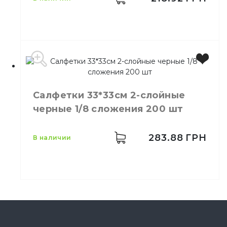
Цвет
Красный
Салфетки 33*33см 2-слойные
Размер
33*33
черные 1/8 сложения 200 шт
Количество слоёв
2
Количество в упаковке
200,
шт.
Количество в ящике
4,
шт.
283.88
ГРН
в наличии