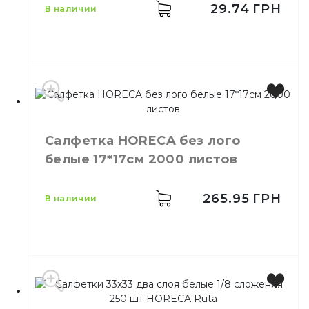
Количество в упаковке
200,
шт.
29.74
ГРН
в наличии
Количество в ящике
12,
шт.
Материал
Бумага
Производитель
Украина
Салфетка HORECA без лого
Цвет
Белый
белые 17*17см 2000 листов
Количество в упаковке
80,
шт.
Количество в ящике
24,
шт.
Назначение
Косметические
265.95
ГРН
в наличии
Материал
Бумага