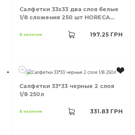
Цвет
Белый
Салфетки 33х33 два слоя белые
Размер
17*17
1/8 сложения 250 шт HORECA
Количество в упаковке
2000,
шт.
Ruta
Материал
Бумага
197.25
ГРН
в наличии
Салфетки 33*33 черные 2 слоя
Бренд
Ruta
1/8 250л
Цвет
Белый
Размер
33*33
Количество слоёв
2
331.83
ГРН
в наличии
Количество в упаковке
250,
шт.
Количество в ящике
4,
шт.
Материал
Бумага