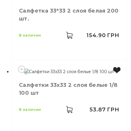
Салфетка 33*33 2 слоя белая 200
Цвет
Белый
шт.
Размер
33*33
Количество слоёв
1
Количество в упаковке
100,
шт.
154.90
ГРН
в наличии
Количество в ящике
18,
шт.
Назначение
Барные
Материал
Бумага
Салфетки 33х33 2 слоя белые 1/8
Цвет
Белый
100 шт
Размер
33*33
Количество слоёв
2
Количество в
53.87
ГРН
в наличии
200,
шт.
упаковке
Количество в ящике
4,
шт.
Целлюлоза,
Материал