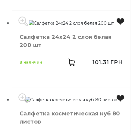
Бренд
Primier
Салфетка 24х24 2 слоя белая
Цвет
Черный
200 шт
Количество слоёв
2
Количество в упаковке
200,
шт.
Материал
Целлюлоза
101.31
ГРН
в наличии
Салфетка косметическая куб 80
Цвет
Белый
листов
Размер
24*24
Количество слоёв
2