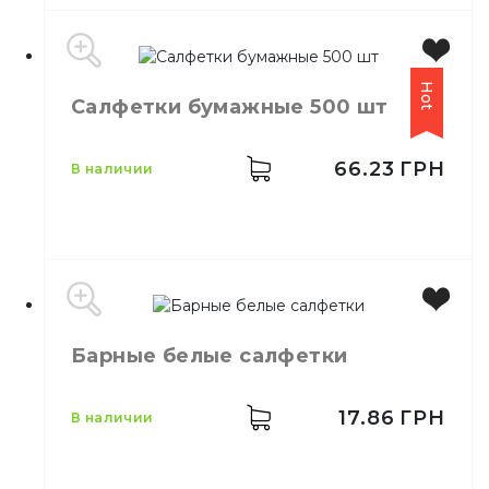
Бумага
Производитель
Украина
Hot
Салфетки бумажные 500 шт
Цвет
Белый
Размер
33х33 см
Количество слоёв
2
66.23
ГРН
в наличии
Количество в упаковке
100,
шт.
Материал
Целлюлоза
Тип
Столовые
Барные белые салфетки
Цвет
Белый
Количество в
500,
шт.
упаковке
17.86
ГРН
в наличии
Целлюлоза,
Материал
Бумага