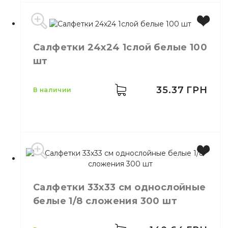
Цвет
Черный
Салфетки 24х24 1слой белые 100
Количество слоёв
2
шт
35.37
ГРН
в наличии
Бренд
Диво
Цвет
Белый
Салфетки 33х33 см однослойные
Количество слоёв
1
белые 1/8 сложения 300 шт
Количество в упаковке
100,
шт.