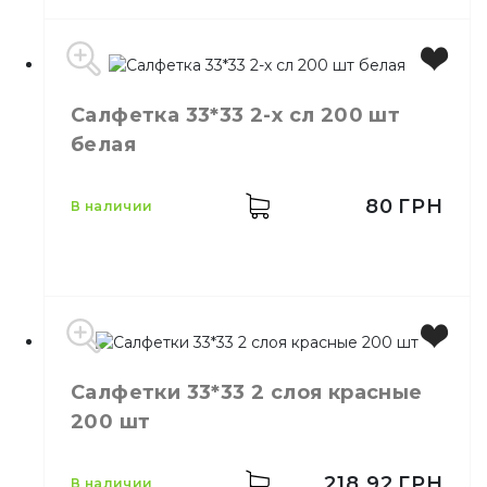
Количество в
100,
шт.
Салфетка 33*33 2-х сл 200 шт
упаковке
белая
Назначение
Барные
Целлюлоза,
Материал
Бумага
80
ГРН
в наличии
Бренд
Primier
Салфетки 33*33 2 слоя красные
Цвет
Белый
200 шт
Количество слоёв
2
Количество в упаковке
200,
шт.
Материал
Целлюлоза
218.92
ГРН
в наличии