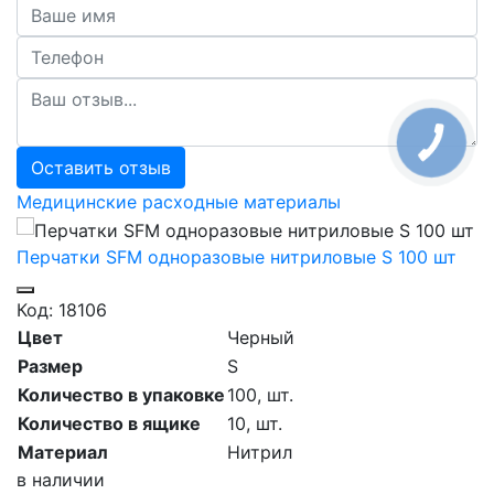
Оставить отзыв
Медицинские расходные материалы
Перчатки SFM одноразовые нитриловые S 100 шт
Ф
Код: 18106
К
Цвет
Черный
Ц
Размер
S
Р
Количество в упаковке
100,
шт.
К
Количество в ящике
10,
шт.
К
Материал
Нитрил
М
в наличии
в