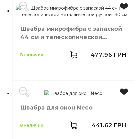
Производитель
Украина
Размер
27 см
Швабра микрофибра с запаской
Тип
Телескопическая
44 см и телескопической
металлической ручкой 130 см
477.96
ГРН
в наличии
Производитель
Украина
Швабра для окон Neco
Цвет
Синий
Высота
130 см
Ширина
44 см
441.62
ГРН
в наличии