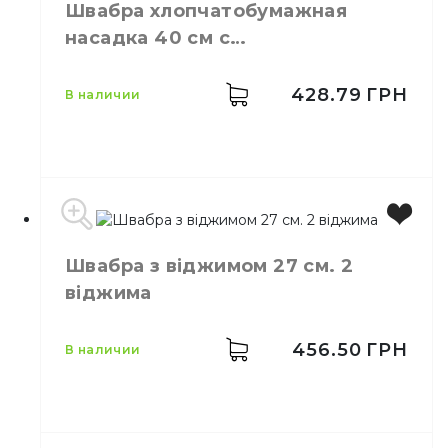
Швабра хлопчатобумажная
Материал
Мелкопористый PVA
насадка 40 см с
Свойства
С отжимом
телескопической ручкой
428.79
ГРН
в наличии
Производитель
Китай
Швабра з віджимом 27 см. 2
Бренд
Eco Fabric
віджима
Высота
86 - 131 см
Ширина
43 см
Материал
Хлопок
456.50
ГРН
в наличии