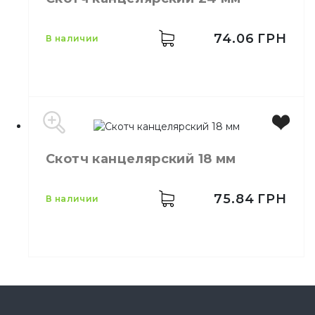
74.06
ГРН
в наличии
Скотч канцелярский 18 мм
Цвет
Прозрачный
Размер
24 мм
Количество в упаковке
6,
шт.
75.84
ГРН
в наличии
Назначение
Скотч