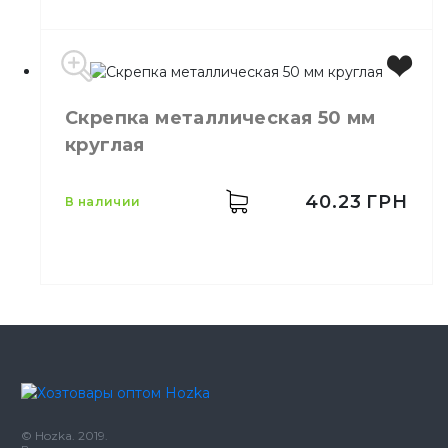
Размер
30 мм
Скрепка металлическая 50 мм
Количество в упаковке
4,
шт.
круглая
40.23
ГРН
в наличии
© Hozka. 2019.