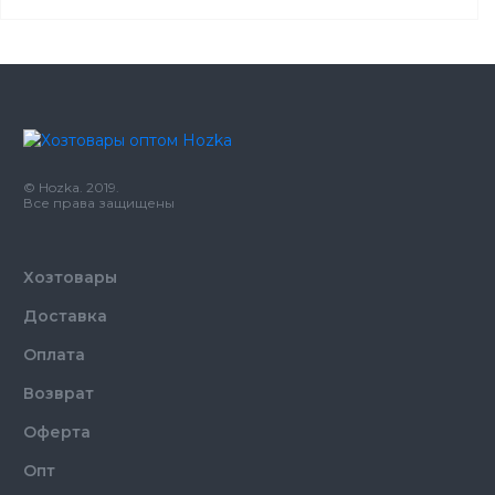
Емкость
250 мл
Цвет
Коричневый
Количество в
50,
шт.
упаковке
© Hozka. 2019.
Количество в
Все права защищены
48,
шт.
ящике
Стакан Крафт 250 мл
Назначение
бумажный 50 шт/уп
Хозтовары
Материал
Бумажный
Доставка
Оплата
Возврат
Оферта
Опт