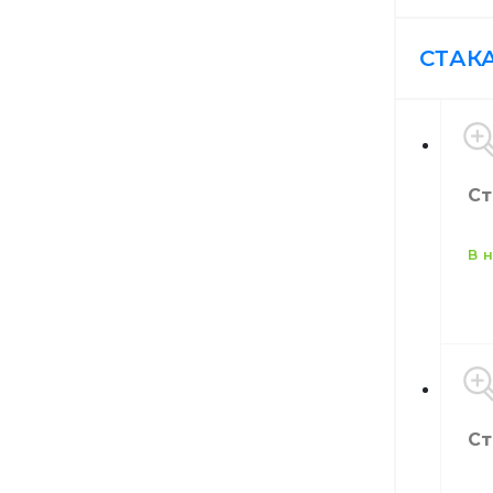
СТАК
Расходн
Ст
в
Инструм
Ем
Цв
Ко