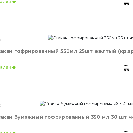
 наличии
Соломинки
акан гофрированный 350мл 25шт желтый (кр.арт
кость
175 мл
ет
Цветной
 наличии
личество в упаковке
50,
шт.
личество в ящике
56,
шт.
значение
Стакан одноразовый бумажный
териал
Бумажный
Мешалки для кокт
кость
350 мл
акан бумажный гофрированный 350 мл 30 шт чер
ет
Жёлтый
личество в упаковке
25,
шт.