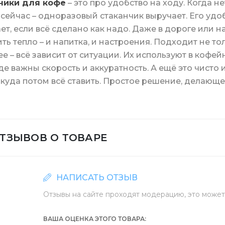
чики для кофе
– это про удобство на ходу. Когда н
 сейчас – одноразовый стаканчик выручает. Его удо
ет, если всё сделано как надо. Даже в дороге или 
ть тепло – и напитка, и настроения. Подходит не тол
е – всё зависит от ситуации. Их используют в кофей
 для унитаза
 для чистки кухни
для льда
а ажурная
Средства для ванн
Степлеры и скобы
канцелярия
Стаканы для кофе
где важны скорость и аккуратность. А ещё это чисто 
 куда потом всё ставить. Простое решение, делающ
ая бумага Джамбо
а для очистки
мусорные
а для отеля
Клей карандаш/кан
ОТЗЫВОВ О ТОВАРЕ
скотчи
Крышки для бумажн
НАПИСАТЬ ОТЗЫВ
Отзывы на сайте проходят модерацию, это может 
я бумага в листах
 для туалета и ванной комнаты
Биндеры канцеляр
Стаканы купольные
ВАША ОЦЕНКА ЭТОГО ТОВАРА