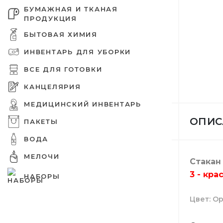
БУМАЖНАЯ И ТКАНАЯ
ПРОДУКЦИЯ
БЫТОВАЯ ХИМИЯ
ИНВЕНТАРЬ ДЛЯ УБОРКИ
Дезинфе
Бумажны
Tork пр
Защитны
Емкости
Оргтехни
Зип пак
Шпажки 
питания
Бахилы
ВСЕ ДЛЯ ГОТОВКИ
КАНЦЕЛЯРИЯ
МЕДИЦИНСКИЙ ИНВЕНТАРЬ
ОПИС
ПАКЕТЫ
Шампунь
Вафельн
Освежит
Ершики 
Емкости
Вакуумн
Украшен
ВОДА
Бумага д
Шапочки
МЕЛОЧИ
Стакан
3 - кра
НАБОРЫ
Цвет
Ор
Крем для
Туалетна
Средств
Совки
Подложк
Целлофа
Мешалки
Папки
Медицин