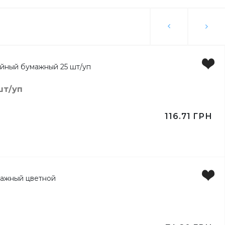
ы
шт/уп
116.71
ГРН
ьги
ка