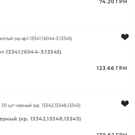
74.20
ГРН
.13341;16044-3;13345)
123.66
ГРН
ейлей
ный (кр. 13342,13348,13343)