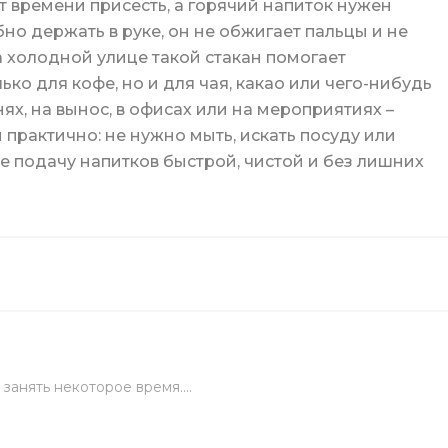
ет времени присесть, а горячий напиток нужен
бно держать в руке, он не обжигает пальцы и не
на холодной улице такой стакан помогает
ько для кофе, но и для чая, какао или чего-нибудь
нях, на вынос, в офисах или на мероприятиях –
ой
и практично: не нужно мыть, искать посуду или
ее подачу напитков быстрой, чистой и без лишних
целярский
ых стаканов
занять некоторое время....
ские