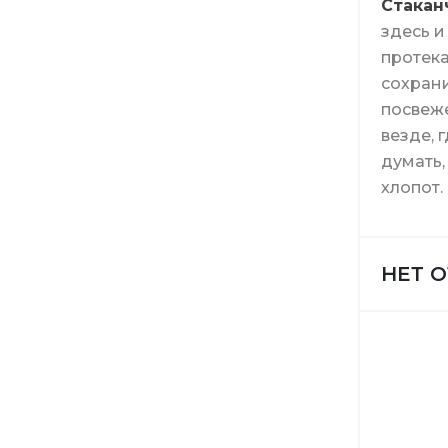
Стакан
здесь и
протека
сохрани
посвеже
Накладки
Средства
Метлы
Пакеты 
Салфетк
Мелкая 
везде, 
думать,
хлопот.
Туалетн
Средств
Швабры
Пакеты 
Средств
НЕТ 
Ленты и 
Туалетна
Средства
Мопы
Свечи