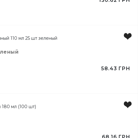
130.62
ГРН
ертов
еленый
58.43
ГРН
68.16
ГРН