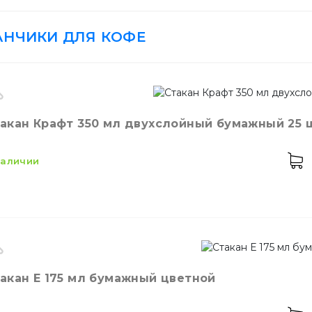
АНЧИКИ ДЛЯ КОФЕ
ики
Батарейки и ЗУ
Контейнеры для ед
акан Крафт 350 мл двухслойный бумажный 25 
 наличии
енты и приспособления
Контейнеры из фол
кость
350 мл
Стакан Е 175 мл бумажный цветной
ет
Коричневый
личество в упаковке
25,
шт.
Шпажки для шашлы