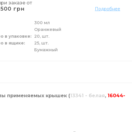
при заказе от
1500 грн
Подробнее
300 мл
Оранжевый
о
елья
и труб
мажных полотенец
я
рчения
е
о в упаковке
20,
шт.
о в ящике
25,
шт.
Бумажный
к и жидкие
 пола
ы
га
и
зовые
лы применяемых крышек (
13341 - белая
,
16044-
и унитаза
ги