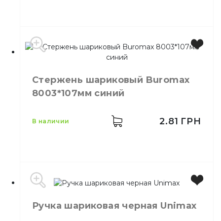
Производитель
Китай
Цвет
Синий
Стержень шариковый Buromax
Количество в упаковке
50,
шт.
8003*107мм синий
Материал
металл
2.81
ГРН
в наличии
Бренд
Buromax
Ручка шариковая черная Unimax
Цвет
Синий
Размер
107 мм