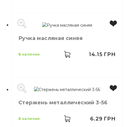
Производитель
Китай
Ручка масляная синяя
Цвет
Черный
Количество в упаковке
12,
шт.
Материал
Пластик
14.15
ГРН
в наличии
Тип
Ручка
Свойства
Гелевая
Цвет
Синий
Стержень металлический 3-56
Количество в упаковке
12,
шт.
Тип
Ручка
Свойства
Масляная
6.29
ГРН
в наличии