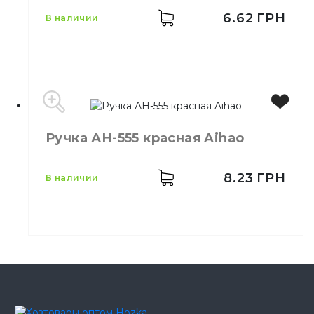
Количество в ящике
50,
шт.
6.62
ГРН
в наличии
Тип
Расходник
Свойства
Шариковая
Бренд
Unimax
Ручка АН-555 красная Aihao
Цвет
Черный
8.23
ГРН
в наличии
Бренд
Aihao
Цвет
Красный