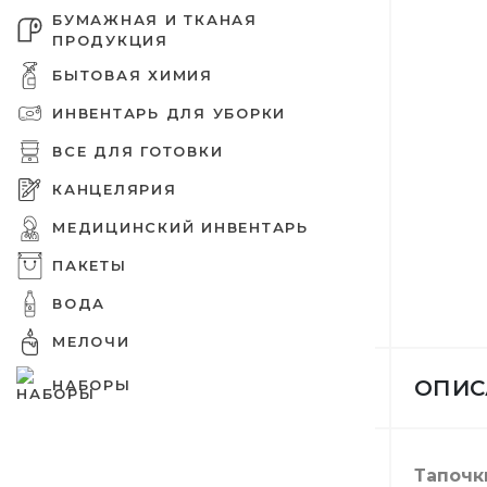
БУМАЖНАЯ И ТКАНАЯ
ПРОДУКЦИЯ
БЫТОВАЯ ХИМИЯ
ИНВЕНТАРЬ ДЛЯ УБОРКИ
Дезинфе
Бумажны
Tork пр
Защитны
Емкости
Оргтехни
Зип пак
Шпажки 
питания
Бахилы
ВСЕ ДЛЯ ГОТОВКИ
КАНЦЕЛЯРИЯ
МЕДИЦИНСКИЙ ИНВЕНТАРЬ
ПАКЕТЫ
Шампунь
Вафельн
Освежит
Ершики 
Емкости
Вакуумн
Украшен
ВОДА
Бумага д
Шапочки
МЕЛОЧИ
ОПИС
НАБОРЫ
Крем для
Туалетна
Средств
Совки
Подложк
Целлофа
Мешалки
Папки
Медицин
Тапочк