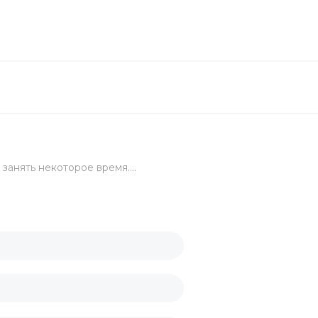
ой
занять некоторое время....
целярский
ых стаканов
ские