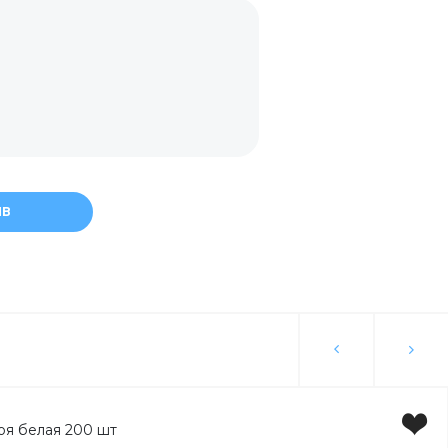
канов
ЫВ
укция
торы
вка