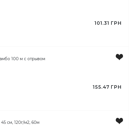
101.31
ГРН
ы
ьги
155.47
ГРН
ка