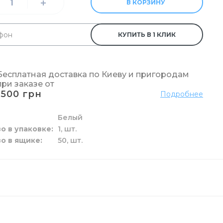
В КОРЗИНУ
КУПИТЬ В 1 КЛИК
о
елья
и труб
мажных полотенец
я
рчения
е
Бесплатная доставка по Киеву и пригородам
при заказе от
1500 грн
Подробнее
Белый
к и жидкие
 пола
ы
га
и
о в упаковке
1,
шт.
зовые
о в ящике
50,
шт.
и унитаза
ги