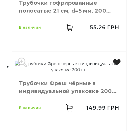
Трубочки гофрированные
Размер
21 см
полосатые 21 см, d=5 мм, 200
Количество в
200,
шт.
штук
упаковке
Количество в
55.26
ГРН
в наличии
35,
шт.
ящике
Материал
Пластик
В индивидуальной
Свойства
упаковке
Размер
21 см
Высота
21 см
Трубочки Фреш чёрные в
Ширина
5 мм
индивидуальной упаковке 200
Количество в упаковке
200,
шт.
шт
Количество в ящике
60,
шт.
Материал
Пластик
149.99
ГРН
в наличии