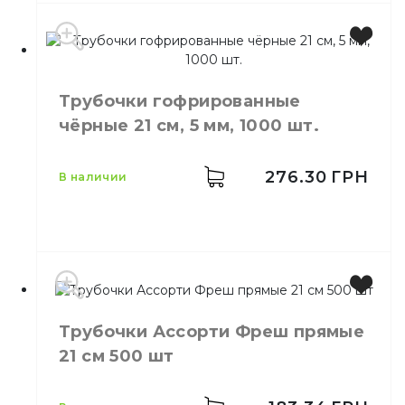
Цвет
Черный
Количество в
200,
шт.
Трубочки гофрированные
упаковке
чёрные 21 см, 5 мм, 1000 шт.
Количество в
25,
шт.
ящике
Материал
Пластик
276.30
ГРН
в наличии
В индивидуальной
Свойства
упаковке
Цвет
Черный
Трубочки Ассорти Фреш прямые
Размер
21 см
21 см 500 шт
Ширина
5 мм
Количество в
1000,
шт.
упаковке