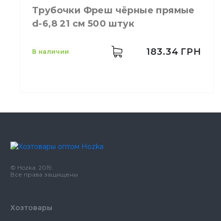
Цвет
Прозрачный
Трубочки Фреш чёрные прямые
Количество в
200,
шт.
d-6,8 21 см 500 штук
упаковке
Трубочки для
Назначение
напитков
183.34
ГРН
в наличии
Материал
Пластик
В индивидуальной
Свойства
упаковке
Цвет
Черный
Размер
21 см
Количество в упаковке
500,
шт.
Количество в ящике
14,
шт.
© Hozka. 2019.
Материал
Пластик
Все права защищены
Хозтовары