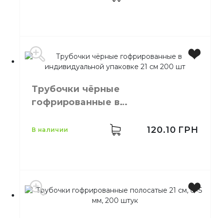
Материал
Пластик
Цвет
Прозрачный
Размер
21 см
Трубочки чёрные
Количество в упаковке
1000,
шт.
гофрированные в
Количество в ящике
12,
шт.
индивидуальной упаковке 21 см
Материал
Полипропилен
200 шт
120.10
ГРН
в наличии
Цвет
Черный