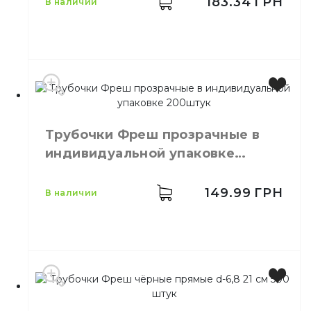
183.34
ГРН
в наличии
Трубочки для
Назначение
напитков
Материал
Полипропилен
Размер
21 см
Количество в
500,
шт.
Трубочки Фреш прозрачные в
упаковке
индивидуальной упаковке
Количество в
14,
шт.
200штук
ящике
Трубочки для
149.99
ГРН
в наличии
Назначение
напитков
Материал
Пластик