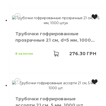
Цвет
Черный
Трубочки гофрированные
Размер
21 см
прозрачные 21 см, d=5 мм, 1000
Количество в
200,
шт.
штук
упаковке
Количество в
276.30
ГРН
в наличии
35,
шт.
ящике
Материал
Пластик
В индивидуальной
Свойства
упаковке
Цвет
Прозрачный
Размер
21 см
Трубочки гофрированые
Количество в упаковке
1000,
шт.
ассорти 21 см, 5 мм, 1000 шт.