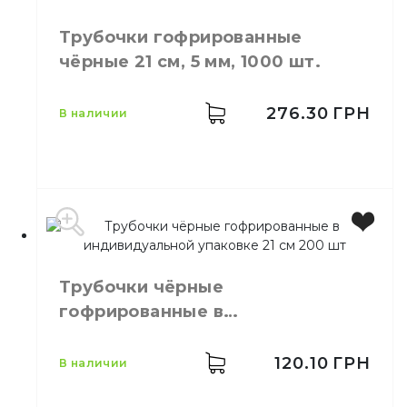
Размер
21 см
Высота
21 см
Трубочки гофрированные
Ширина
5 мм
чёрные 21 см, 5 мм, 1000 шт.
Количество в упаковке
200,
шт.
Количество в ящике
60,
шт.
Материал
Пластик
276.30
ГРН
в наличии
Цвет
Черный
Размер
21 см
Трубочки чёрные
Ширина
5 мм
гофрированные в
Количество в
1000,
шт.
индивидуальной упаковке 21 см
упаковке
Трубочки для
200 шт
120.10
ГРН
в наличии
Назначение
напитков
Материал
Полипропилен