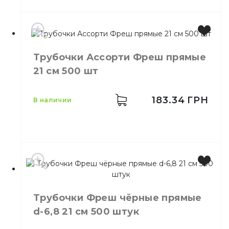
Цвет
Черный
Трубочки Ассорти Фреш прямые
Количество в
200,
шт.
21 см 500 шт
упаковке
Количество в
25,
шт.
ящике
183.34
ГРН
в наличии
Материал
Пластик
В индивидуальной
Свойства
упаковке
Размер
21 см
Количество в
500,
шт.
Трубочки Фреш чёрные прямые
упаковке
d-6,8 21 см 500 штук
Количество в
14,
шт.
ящике