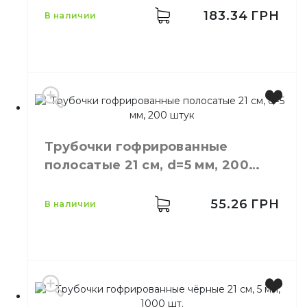
Трубочки для
183.34
ГРН
в наличии
Назначение
напитков
Материал
Пластик
Цвет
Черный
Размер
21 см
Трубочки гофрированные
Количество в упаковке
500,
шт.
полосатые 21 см, d=5 мм, 200
Количество в ящике
14,
шт.
штук
Материал
Пластик
55.26
ГРН
в наличии