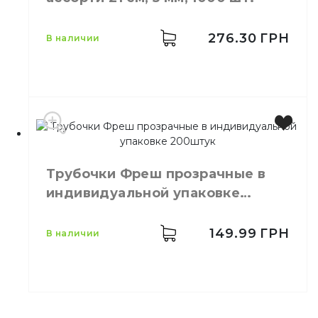
Количество в ящике
12,
шт.
Материал
Полипропилен
276.30
ГРН
в наличии
Цвет
Цветная
Размер
21 см, 5 мм
Трубочки Фреш прозрачные в
Количество в
1000,
шт.
индивидуальной упаковке
упаковке
200штук
Трубочки для
Назначение
напитков
149.99
ГРН
в наличии
Материал
Пластик