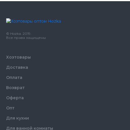
Цвет
Прозрачный
Количество в
200,
шт.
упаковке
© Hozka. 2019.
Трубочки для
Все права защищены
Назначение
напитков
Материал
Пластик
В индивидуальной
Хозтовары
Свойства
упаковке
Доставка
Оплата
Возврат
Оферта
Опт
Для кухни
Для ванной комнаты