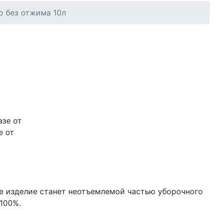
о без отжима 10л
л
е от
ое изделие станет неотъемлемой частью уборочного
 100%.