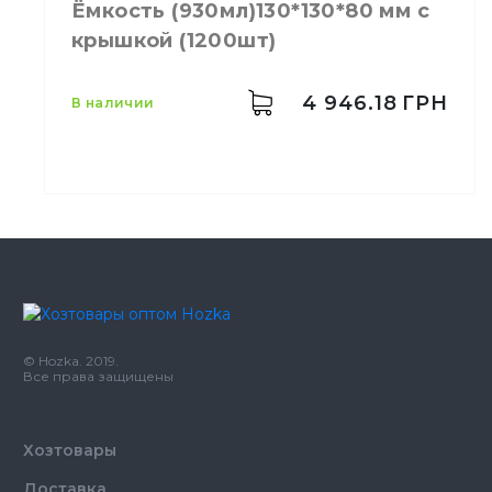
Ёмкость (930мл)130*130*80 мм с
крышкой (1200шт)
4 946.18
ГРН
в наличии
Емкость
930 мл
Цвет
Прозрачный
Размер
130*130*80
Количество в упаковке
1200,
шт.
© Hozka. 2019.
Материал
Пластик
Все права защищены
Хозтовары
Доставка