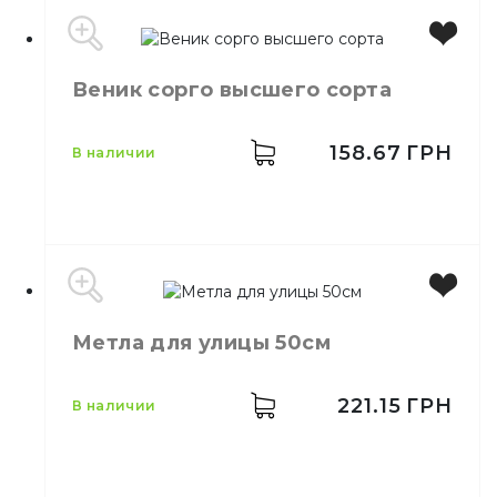
Веник сорго высшего сорта
Производитель
Польша
Бренд
York
Цвет
Красный
158.67
ГРН
в наличии
Размер
10 х 40 см
Материал
Микрофибра
Метла для улицы 50см
Производитель
Украина
Количество в упаковке
1,
шт.
Назначение
Для уборки
221.15
ГРН
в наличии
Материал
Сорго