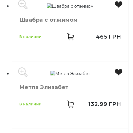
Швабра с отжимом
Цвет
Серебро
Ёрш для унитаза нерж.
Назначение
глянец
465
ГРН
в наличии
Материал
металл
Метла Элизабет
Назначение
Мытьё полов
Материал
Мелкопористый PVA
Свойства
С отжимом
132.99
ГРН
в наличии