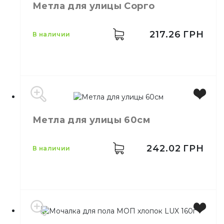
Метла для улицы Сорго
Количество в
1,
шт.
упаковке
Для уборки
217.26
ГРН
в наличии
Назначение
помещений
Материал
Пластик
Метла для улицы 60см
242.02
ГРН
в наличии