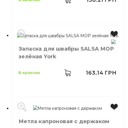
Запаска для швабры SALSA MOP
Размер
130 см
зелёная York
Назначение
Для уборки помещений
Материал
Пластик
163.14
ГРН
в наличии
Метла капроновая с держаком
Производитель
Польша