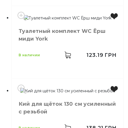
Туалетный комплект WC Ёрш
Бренд
Neco
миди York
Назначение
Мытье стекол
123.19
ГРН
в наличии
Кий для щёток 130 см усиленный
Производитель
Польша
с резьбой
Бренд
York
Назначение
Туалетный комплект WC
Материал
Пластик
138.21
ГРН
в наличии