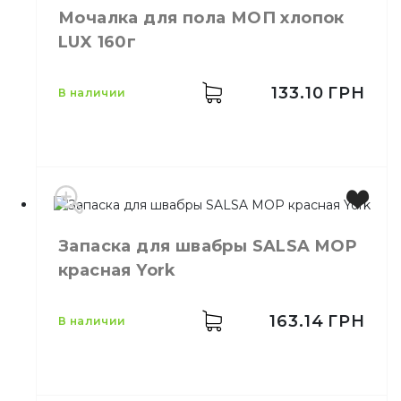
Мочалка для пола МОП хлопок
Размер
60 см
LUX 160г
133.10
ГРН
в наличии
Запаска для швабры SALSA MOP
Размер
160г
красная York
Материал
Хлопок
163.14
ГРН
в наличии