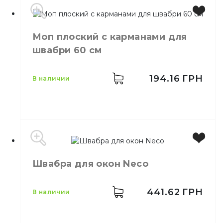
Моп плоский с карманами для
швабри 60 см
194.16
ГРН
в наличии
Швабра для окон Neco
Размер
60 см
Назначение
Для швабры
Материал
Коттон
441.62
ГРН
в наличии