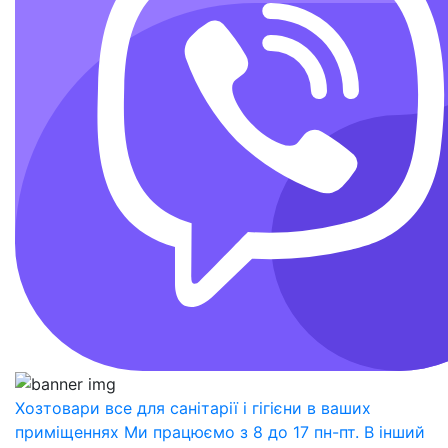
Хозтовари
все для санітарії і гігієни в ваших
приміщеннях Ми працюємо з 8 до 17 пн-пт. В інший