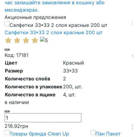
час залишайте замовлення в кошику або
месенджерах.
Акционные предложения
Салфетки 33*33 2 слоя красные 200 шт
О
3
Код: 17181
К
Цвет
Красный
П
Размер
33*33
Б
Количество слоёв
2
Е
Количество в упаковке
200,
шт.
К
Количество в ящике
4,
шт.
Н
в наличии
Т
в
218.92
грн