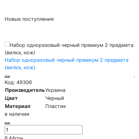
5
Новые поступления
Набор одноразовый черный премиум 2 предмета
А
(вилка, нож)
ц
Код: 49306
К
Производитель
Украина
П
Цвет
Черный
Б
Материал
Пластик
Е
в наличии
К
Н
Т
6.44
грн
в