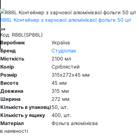
R86L Контейнер з харчової алюмінієвої фольги 50 шт
Код: R86L(SP86L)
Виробник
Україна
Бренд
Студіопак
Місткість
2100 мл
Колір
Сріблястий
Розмір
315х272х45 мм
Висота
45 мм
Довжина
315 мм
Ширина
272 мм
Кількість в упаковці
50,
шт.
Кількість у ящику
400,
шт.
Матеріал
Фольга алюмінієва
в наявності