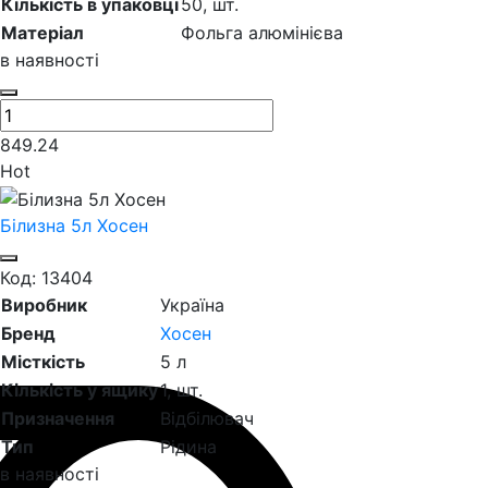
Кількість в упаковці
50,
шт.
Матеріал
Фольга алюмінієва
в наявності
849.24
Hot
Білизна 5л Хосен
Код: 13404
Виробник
Україна
Бренд
Хосен
Місткість
5 л
Кількість у ящику
1,
шт.
Призначення
Відбілювач
Тип
Рідина
в наявності