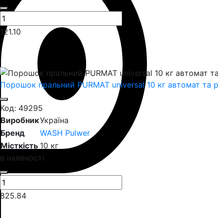
121.10
Порошок пральний PURMAT universal 10 кг автомат та 
Код: 49295
Виробник
Україна
Бренд
WASH Pulwer
Місткість
10 кг
в наявності
825.84