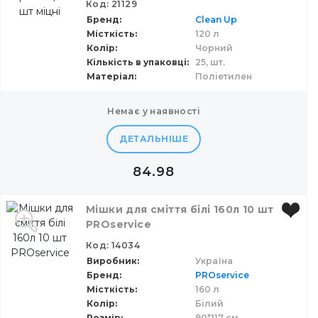
Код: 21129
Бренд
Clean Up
Місткість
120 л
Колір
Чорний
Кількість в упаковці
25,
шт.
Матеріал
Поліетилен
немає у наявності
ДЕТАЛЬНІШЕ
84.98
Мішки для сміття білі 160л 10 шт
PROservice
Код: 14034
Виробник
Україна
Бренд
PROservice
Місткість
160 л
Колір
Білий
Розмір
90*117 см