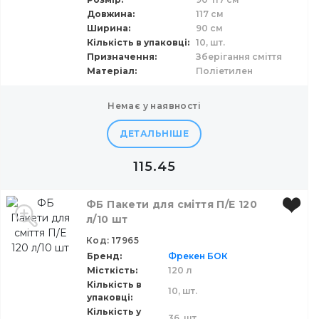
Довжина
117 см
Ширина
90 см
Кількість в упаковці
10,
шт.
Призначення
Зберігання сміття
Матеріал
Поліетилен
немає у наявності
ДЕТАЛЬНІШЕ
115.45
ФБ Пакети для сміття П/Е 120
л/10 шт
Код: 17965
Бренд
Фрекен БОК
Місткість
120 л
Кількість в
10,
шт.
упаковці
Кількість у
36,
шт.