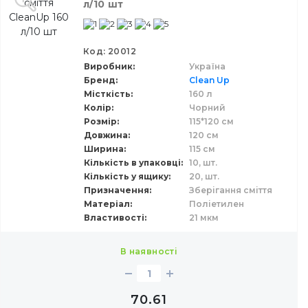
л/10 шт
Код: 20012
Виробник
Україна
Бренд
Clean Up
Місткість
160 л
Колір
Чорний
Розмір
115*120 см
Довжина
120 см
Ширина
115 см
Кількість в упаковці
10,
шт.
Кількість у ящику
20,
шт.
Призначення
Зберігання сміття
Матеріал
Поліетилен
Властивості
21 мкм
в наявності
70.61