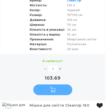
Бренд
Clean Up
Місткість
120 л
Довжина
Колір
Чорний
Розмір
70*105 см
Ширина
Довжина
105 см
Ширина
70 см
Кількість в упаковці
25,
шт.
Матеріал
Кількість у ящику
10,
шт.
Призначення
Зберігання сміття
Розмір
Матеріал
Поліетилен
Властивості
20 мкм
Властивості
в наявності
Колір
Ціна:
103.69
33
348
Мішки для сміття CleanUp 160