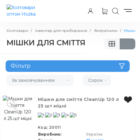
Хозтовари
Інвентар для прибирання
Витратники
Мішки д
МІШКИ ДЛЯ СМІТТЯ
Фільтр
Бренд
За замовчуванням
Сорок
Виробник
Мішки для сміття CleanUp 120 л
25 шт міцні
Призначення
Місткість
Код: 20011
Виробник
Україна
Висота