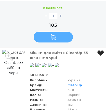
в наявності
105
Мішки для сміття CleanUp 35
л/50 шт чорні
Код: 14019
Виробник
Україна
Бренд
Clean Up
Місткість
35 л
Колір
Чорний
Розмір
45*55 см
Довжина
162
Ширина
45 мм