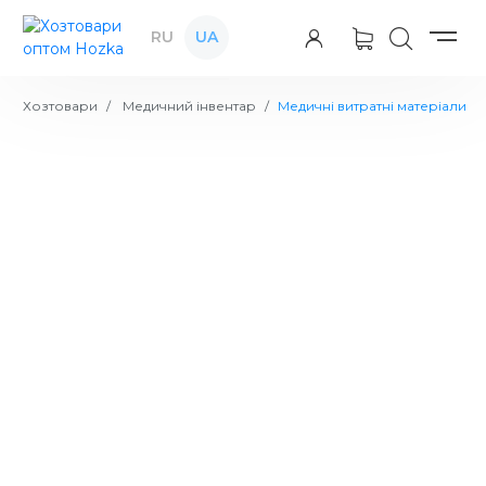
RU
UA
Хозтовари
Медичний інвентар
Медичні витратні матеріали
Рукавички ПЕ на картонній планці L