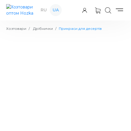
RU
UA
Хозтовари
Дрібнички
Прикраси для десертів
Шпажка "Вузол" 15 см 100 шт з
бамбука