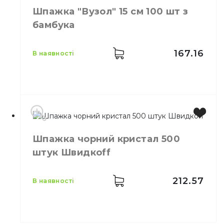
Бренд
Швидкоff
Шпажка "Вузол" 15 см 100 шт з
Колір
Прозорий
бамбука
Кількість в
500,
шт.
упаковці
Кількість у
167.16
40,
шт.
в наявності
ящику
Шпажка прозорий
Призначення
кристал 500 шт
Матеріал
Пластик
Виробник
Китай
Шпажка чорний кристал 500
Колір
Натуральний
штук Швидкоff
Розмір
15 см
Кількість в упаковці
100,
шт.
Матеріал
Бамбук
212.57
в наявності