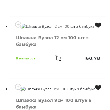
Виробник
Китай
Шпажка Вузол 12 см 100 шт з
Розмір
10 см
бамбука
Кількість в упаковці
100,
шт.
Кількість у ящику
100,
шт.
Призначення
Сервірування страв
160.78
в наявності
Матеріал
Бамбук
Розмір
12 см
Шпажка Вузол 9см 100 штук з
Кількість в упаковці
100,
шт.
бамбука
Кількість у ящику
100,
шт.