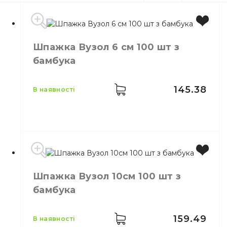
Шпажка Вузол 6 см 100 шт з
бамбука
145.38
в наявності
Виробник
Китай
Шпажка Вузол 10см 100 шт з
Розмір
6 см
бамбука
Кількість в упаковці
100,
шт.
Кількість у ящику
100,
шт.
Призначення
Сервірування страв
159.49
в наявності
Матеріал
Бамбук