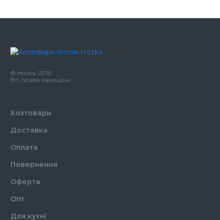
Бренд
Швидкоff
Колір
Чорний
Кількість в упаковці
500,
шт.
Кількість у ящику
40,
шт.
© Hozka. 2019.
Матеріал
Пластик
Всі права захищені
Хозтовари
Доставка
Оплата
Повернення
Оферта
Опт
Для кухні