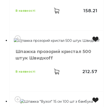
Призначення
Сервірування страв
Матеріал
Бамбук
158.21
в наявності
Виробник
Китай
Шпажка прозорий кристал 500
Розмір
9 см
штук Швидкоff
Кількість в упаковці
100,
шт.
Кількість у ящику
100,
шт.
Призначення
Сервірування страв
212.57
в наявності
Матеріал
Бамбук