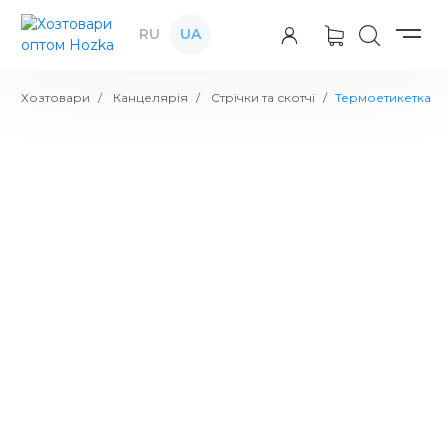
RU
UA
Хозтовари
Канцелярія
Стрічки та скотчі
Термоетикетка
Ціна:
Етикет-стрічка 22*12 пр.біла
32.39
в наявності