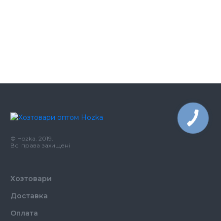
Губка кухонна CleanUp
31.46
крупнопориста 5 штук
грн
Ложка одноразова прозора в
3.66
індивідуальній упаковці
грн
© Hozka. 2019.
Всі права захищені
Хозтовари
Доставка
Оплата