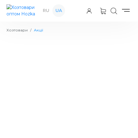
RU
UA
Хозтовари
Акції
Hot
Мішки для сміття CleanUp 60 л 50 шт
91.89
в наявності