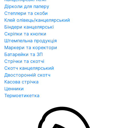
Дірколи для паперу
Степлери та скоби
Клей олівець/канцелярський
Біндери канцелярські
Скріпки та кнопки
Штемпельна продукція
Маркери та коректори
Батарейки та ЗП
Стрічки та скотчі
Скотч канцелярський
Двосторонній скотч
Касова стрічка
Ценники
Термоетикетка