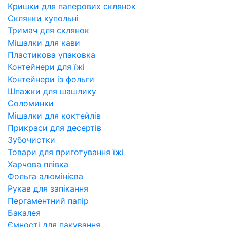
Кришки для паперових склянок
Склянки купольні
Тримач для склянок
Мішалки для кави
Пластикова упаковка
Контейнери для їжі
Контейнери із фольги
Шпажки для шашлику
Соломинки
Мішалки для коктейлів
Прикраси для десертів
Зубочистки
Товари для приготування їжі
Харчова плівка
Фольга алюмінієва
Рукав для запікання
Пергаментний папір
Бакалея
Ємності для пакування