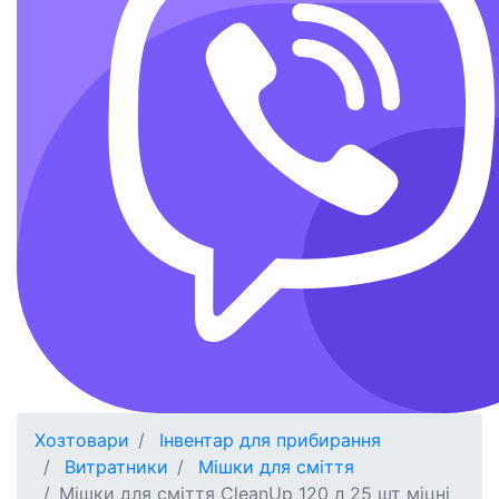
Хозтовари
Інвентар для прибирання
Витратники
Мішки для сміття
Мішки для сміття CleanUp 120 л 25 шт міцні