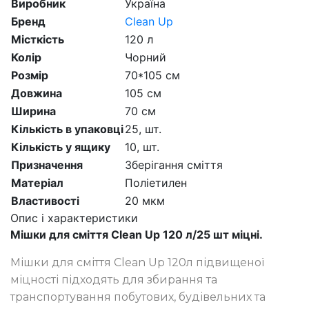
Виробник
Україна
Бренд
Clean Up
Місткість
120 л
Колір
Чорний
Розмір
70*105 см
Довжина
105 см
Ширина
70 см
Кількість в упаковці
25,
шт.
Кількість у ящику
10,
шт.
Призначення
Зберігання сміття
Матеріал
Поліетилен
Властивості
20 мкм
Опис і характеристики
Мішки для сміття Сlean Up 120 л/25 шт міцні.
Мішки для сміття Сlean Up 120л підвищеної
міцності підходять для збирання та
транспортування побутових, будівельних та