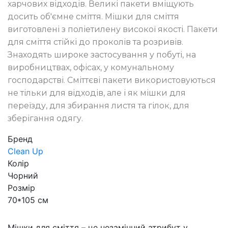
харчових відходів. Великі пакети вміщують
досить об'ємне сміття. Мішки для сміття
виготовлені з поліетилену високої якості. Пакети
для сміття стійкі до проколів та розривів.
Знаходять широке застосування у побуті, на
виробництвах, офісах, у комунальному
господарстві. Сміттєві пакети використовуються
не тільки для відходів, але і як мішки для
переїзду, для збирання листя та гілок, для
зберігання одягу.
Бренд
Clean Up
Колір
Чорний
Розмір
70*105 см
Мішки для сміття – це незамінний атрибут у