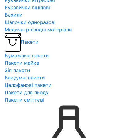
Рукавички вінілові
Бахили
Шапочки одноразові
Медичні розхідні матеріали
Пакети
Бумажные пакеты
Пакети майка
Зіп пакети
Вакуумні пакети
Целофанові пакети
Пакети для льоду
Пакети сміттєві