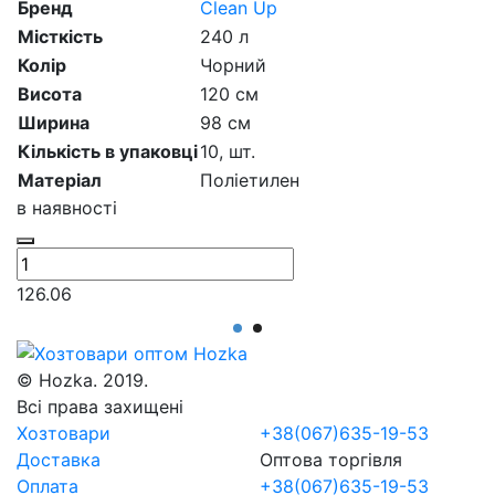
Бренд
Clean Up
М
Місткість
240 л
К
у
Колір
Чорний
К
Висота
120 см
Ширина
98 см
П
Кількість в упаковці
10,
шт.
М
Матеріал
Поліетилен
в
в наявності
3
126.06
© Hozka. 2019.
Всі права захищені
Хозтовари
+38(067)635-19-53
Доставка
Оптова торгівля
Оплата
+38(067)635-19-53