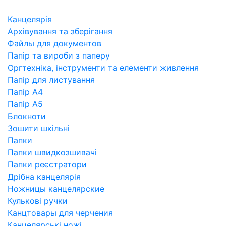
Канцелярія
Архівування та зберігання
Файлы для документов
Папір та вироби з паперу
Оргтехніка, інструменти та елементи живлення
Папір для листування
Папір А4
Папір А5
Блокноти
Зошити шкільні
Папки
Папки швидкозшивачі
Папки реєстратори
Дрібна канцелярія
Ножницы канцелярские
Кулькові ручки
Канцтовары для черчения
Канцелярські ножі