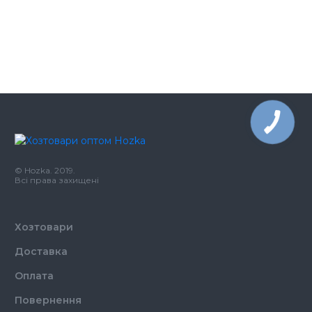
CleanUp молоко + мед рідке мило пет
178.02
пляшка 5 л
грн
CleanUp Express дезінфектор
761.18
дезінфікуючий засіб
грн
© Hozka. 2019.
Всі права захищені
Хозтовари
Доставка
Оплата
Повернення