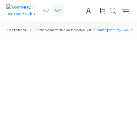
RU
UA
Хозтовари
Паперова та ткана продукція
Паперові рушники
Рушник паперовий Soft Standart 2
шт