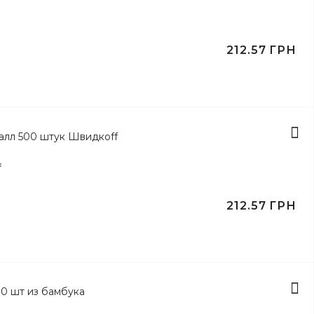
ьги
212.57
ГРН
ка
f
212.57
ГРН
ейлей