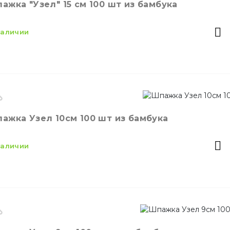
ажка "Узел" 15 см 100 шт из бамбука
личество в упаковке
100,
шт.
личество в ящике
100,
шт.
 наличии
значение
Сервировка блюд
териал
Бамбук
оизводитель
Китай
ажка Узел 10см 100 шт из бамбука
ет
Натуральный
змер
15 см
 наличии
личество в упаковке
100,
шт.
териал
Бамбук
оизводитель
Китай