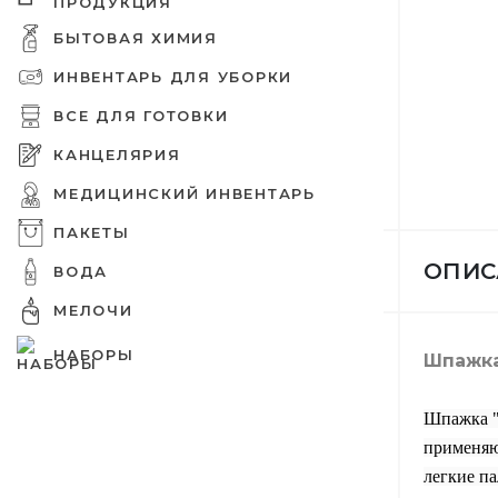
ПРОДУКЦИЯ
БЫТОВАЯ ХИМИЯ
Дезинфе
Бумажны
Tork пр
Защитны
Емкости
Оргтехни
Зип пак
Шпажки 
ИНВЕНТАРЬ ДЛЯ УБОРКИ
питания
Бахилы
ВСЕ ДЛЯ ГОТОВКИ
КАНЦЕЛЯРИЯ
МЕДИЦИНСКИЙ ИНВЕНТАРЬ
Шампунь
Вафельн
Освежит
Ершики 
Емкости
Вакуумн
Украшен
Бумага д
Шапочки
ПАКЕТЫ
ОПИС
ВОДА
МЕЛОЧИ
Крем для
Туалетна
Средств
Совки
Подложк
Целлофа
Мешалки
НАБОРЫ
Шпажка
Папки
Медицин
Шпажка "
применяю
легкие па
Накладки
Средства
Метлы
Пакеты 
Салфетк