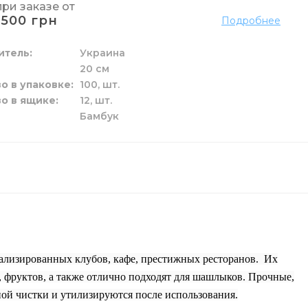
при заказе от
1500 грн
Подробнее
о
елья
и труб
мажных полотенец
я
рчения
е
итель
Украина
20 см
о в упаковке
100,
шт.
о в ящике
12,
шт.
Бамбук
к и жидкие
 пола
ы
га
и
зовые
и унитаза
ги
иализированных клубов, кафе, престижных ресторанов. Их
 фруктов, а также отлично подходят для шашлыков. Прочные,
ной чистки и утилизируются после использования.
ой