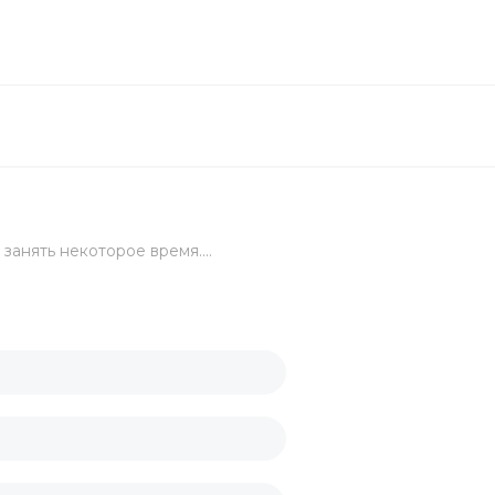
целярский
ых стаканов
занять некоторое время....
ские
канов