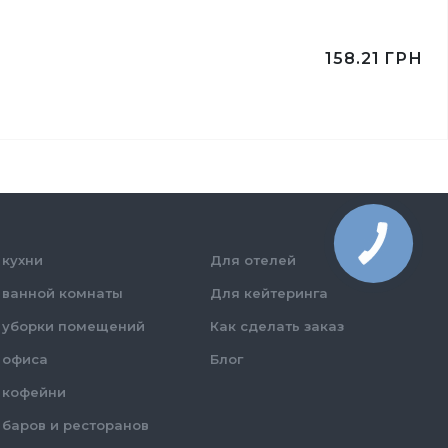
158.21
ГРН
 кухни
Для отелей
 ванной комнаты
Для кейтеринга
 уборки помещений
Как сделать заказ
 офиса
Блог
 кофейни
 баров и ресторанов