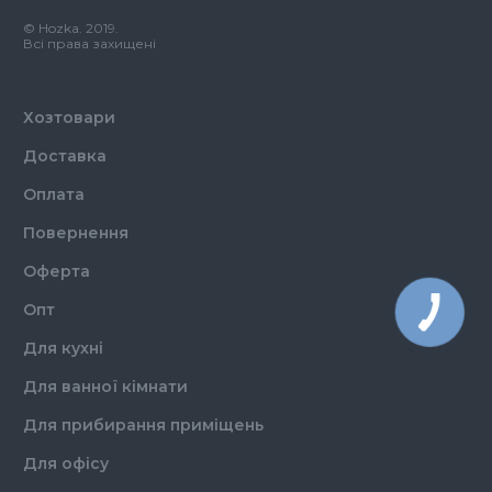
Розмір
L
© Hozka. 2019.
Кількість в упаковці
200,
шт.
Всі права захищені
Матеріал
Нітріл
Властивості
Неприпудрені
Хозтовари
Доставка
Оплата
Повернення
Оферта
Опт
Для кухні
Для ванної кімнати
Для прибирання приміщень
Для офісу