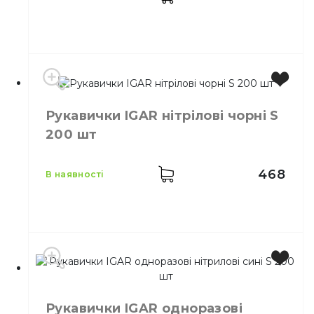
Матеріал
Нітріл
Властивості
Манжета роликом
Бренд
IGAR
Рукавички IGAR нітрілові чорні S
Колір
Чорний
200 шт
Розмір
M
Кількість в упаковці
200,
шт.
Матеріал
Нітріл
468
в наявності
Бренд
IGAR
Колір
Чорний
Рукавички IGAR одноразові