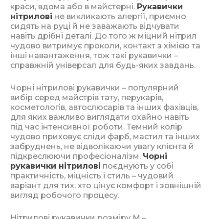
краси, вдома або в майстерні.
Рукавички
нітрилові
не викликають алергії, приємно
сидять на руці й не заважають відчувати
навіть дрібні деталі. До того ж міцний нітрил
чудово витримує проколи, контакт з хімією та
інші навантаження, тож такі рукавички –
справжній універсал для будь-яких завдань.
Чорні нітрилові рукавички – популярний
вибір серед майстрів тату, перукарів,
косметологів, автослюсарів та інших фахівців,
для яких важливо виглядати охайно навіть
під час інтенсивної роботи. Темний колір
чудово приховує сліди фарб, мастил та інших
забруднень, не відволікаючи увагу клієнта й
підкреслюючи професіоналізм.
Чорні
рукавички нітрилові
поєднують у собі
практичність, міцність і стиль – чудовий
варіант для тих, хто цінує комфорт і зовнішній
вигляд робочого процесу.
Нітрилові рукавички розміру M –