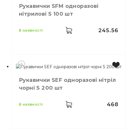
Виробник
Китай
Рукавички SFM одноразові
Бренд
SEF
нітрилові S 100 шт
Колір
Чорний
Розмір
M
Кількість в упаковці
100,
шт.
245.56
в наявності
Матеріал
Нітріл
Колір
Чорний
Рукавички SEF одноразові нітріл
Розмір
S
чорні S 200 шт
Кількість в упаковці
100,
шт.
Кількість у ящику
10,
шт.
Матеріал
Нітріл
468
в наявності