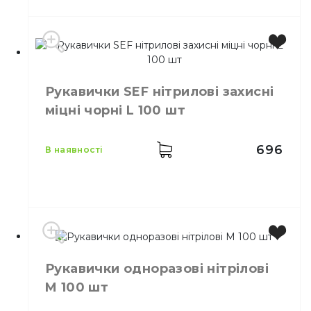
Бренд
SEF
Колір
Синій
Рукавички SEF нітрилові захисні
Розмір
L
міцні чорні L 100 шт
Кількість в упаковці
200,
шт.
Матеріал
Нітріл
696
в наявності
Виробник
Китай
Рукавички одноразові нітрілові
Бренд
SEF
M 100 шт
Колір
Чорний
Розмір
L