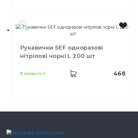
Бренд
IGAR
Колір
Синій
Рукавички SEF одноразові
Розмір
M
нітрілові чорні L 200 шт
Кількість в упаковці
200,
шт.
Матеріал
Нітріл
468
в наявності
Виробник
EU
Бренд
SEF
Колір
Чорний