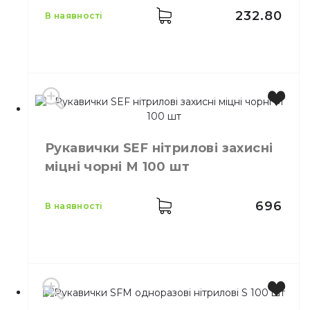
Кількість в упаковці
100,
шт.
232.80
в наявності
Матеріал
Нітріл
Виробник
Китай
Бренд
Hoffen
Рукавички SEF нітрилові захисні
Колір
Чорний
міцні чорні М 100 шт
Розмір
M
Кількість в упаковці
100,
шт.
Матеріал
Нітріл
696
в наявності
Тип
Нестерильні
Властивості
Неприпудрені