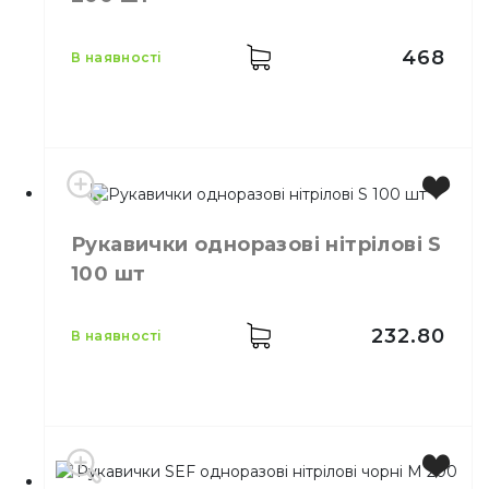
Кількість в упаковці
200,
шт.
Матеріал
Нітріл
468
в наявності
Бренд
IGAR
Рукавички одноразові нітрілові S
Колір
Чорний
100 шт
Розмір
L
Кількість в упаковці
200,
шт.
Матеріал
Нітріл
232.80
в наявності