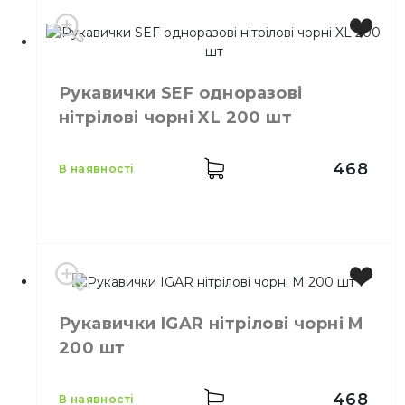
Виробник
EU
Бренд
SEF
Рукавички SEF одноразові
Колір
Чорний
нітрілові чорні XL 200 шт
Розмір
S
Кількість в упаковці
200,
шт.
Матеріал
Нітріл
468
в наявності
Виробник
Китай
Рукавички IGAR нітрілові чорні M
Бренд
SEF
200 шт
Колір
Чорний
Розмір
XL
Кількість в упаковці
200,
шт.
468
в наявності