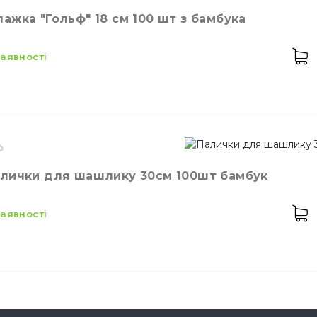
ажка "Гольф" 18 см 100 шт з бамбука
 наявності
робник
Китай
лички для шашлику 30см 100шт бамбук
лір
Натуральний
змір
18 см
 наявності
лькість в упаковці
100,
шт.
теріал
Бамбук