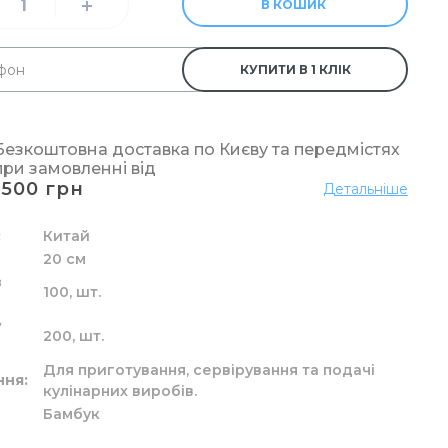
лизни
я труб
перових рушників
м
рання
рчения
В КОШИК
КУПИТИ В 1 КЛІК
а рідкі засоби
ідлоги
у
р
ові
Безкоштовна доставка по Києву та передмістях
при замовленні від
1500 грн
Детальніше
 унітазу
Китай
20 см
в
100,
шт.
у
200,
шт.
Для приготування, сервірування та подачі
ння
кулінарних виробів.
Бамбук
елярський