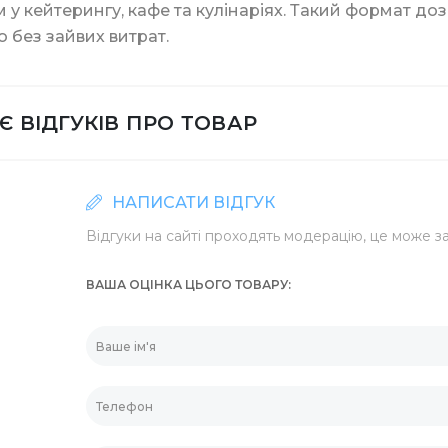
 у кейтерингу, кафе та кулінаріях. Такий формат до
 без зайвих витрат.
Батарейки та ЗП
ики
Контейнери для їжі
Є ВІДГУКІВ ПРО ТОВАР
НАПИСАТИ ВІДГУК
нти та знаряддя
Контейнери із фоль
Відгуки на сайті проходять модерацію, це може за
ВАША ОЦІНКА ЦЬОГО ТОВАРУ
Шпажки для шашли
Соломинки