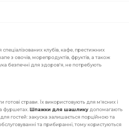
вих склянок
кі
 спеціалізованих клубів, кафе, престижних
пе з овочів, морепродуктів, фруктів, а також
ука безпечні для здоров'я, не потребують
к
ція
готові страви. Їх використовують для м’ясних і
на фуршетах.
Шпажки для шашлику
допомагають
для гостей: закуска залишається порційною та
ори
обслуговуванні та прибиранні, тому користуються
ка