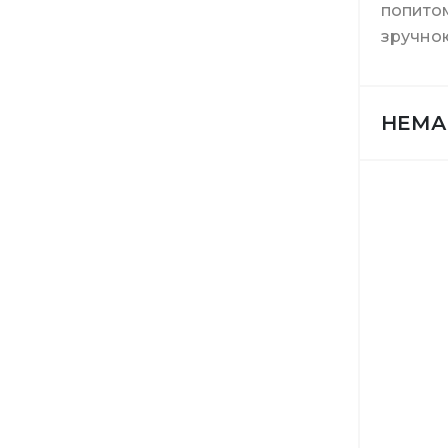
попитом
зручною
Витратн
НЕМА
Інструме