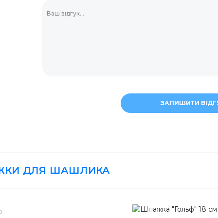
Мішалки для коктей
Прикраси для десе
ЗАЛИШИТИ ВІДГ
Зубочистки
КИ ДЛЯ ШАШЛИКА