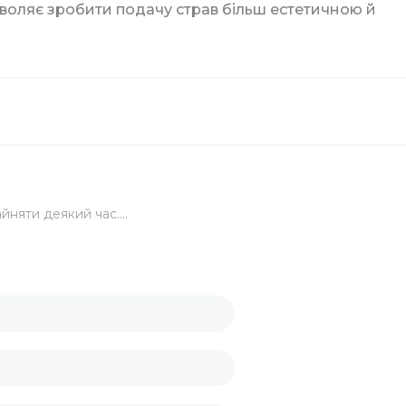
зволяє зробити подачу страв більш естетичною й
ги
йняти деякий час....
ку