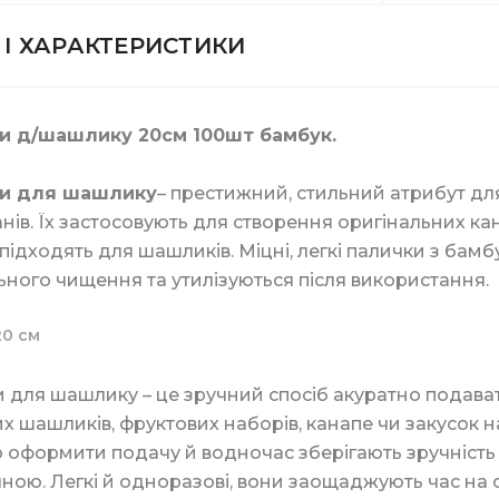
та скотчі
Кришки для паперо
 І ХАРАКТЕРИСТИКИ
алетний в листах
ля туалету та ванної кімнати
Біндери канцелярсь
Склянки купольні
и д/шашлику 20см 100шт бамбук.
и для шашлику
– престижний, стильний атрибут для
нів. Їх застосовують для створення оригінальних кана
для прання
Скріпки та кнопки
підходять для шашликів. Міцні, легкі палички з бамб
Тримач для скляно
ьного чищення та утилізуються після використання.
20 см
асоби
Штемпельна продук
ери
Мішалки для кави
для шашлику – це зручний спосіб акуратно подавати 
х шашликів, фруктових наборів, канапе чи закусок 
 оформити подачу й водночас зберігають зручність 
ля дезінфекції
Маркери та корект
ною. Легкі й одноразові, вони заощаджують час на 
Пластикова упаков