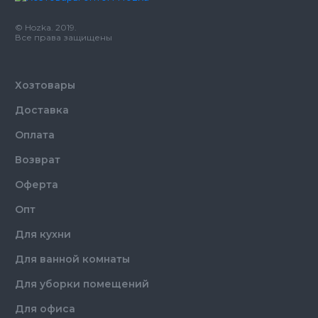
Бренд
Clean Up
Емкость
5 л
© Hozka. 2019.
Цвет
Прозрачный
Все права защищены
Гигиеническая и
хирургическая
обработка рук и кожи, а
Хозтовары
Назначение
также быстрая
Доставка
дезинфекция небольших
поверхностей
Оплата
Возврат
Оферта
Опт
Для кухни
Для ванной комнаты
Для уборки помещений
Для офиса