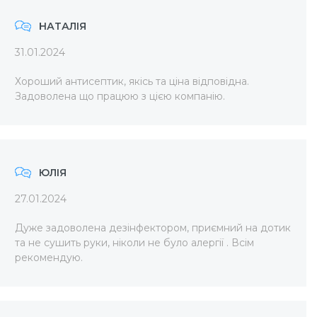
НАТАЛІЯ
31.01.2024
Хороший антисептик, якісь та ціна відповідна.
Задоволена що працюю з цією компанію.
ЮЛІЯ
27.01.2024
Дуже задоволена дезінфектором, приємний на дотик
та не сушить руки, ніколи не було алергії . Всім
рекомендую.